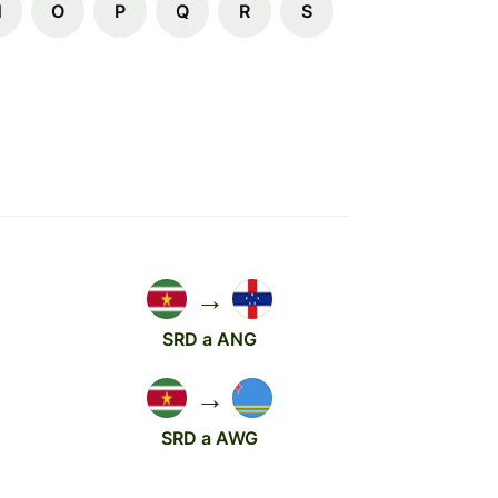
N
O
P
Q
R
S
→
SRD a ANG
→
SRD a AWG