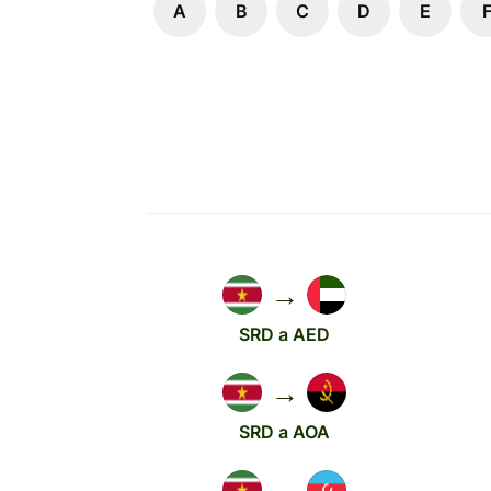
A
B
C
D
E
→
SRD a AED
→
SRD a AOA
→