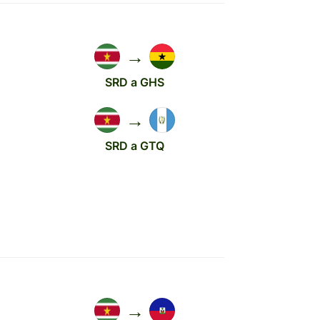
→
SRD a GHS
→
SRD a GTQ
→