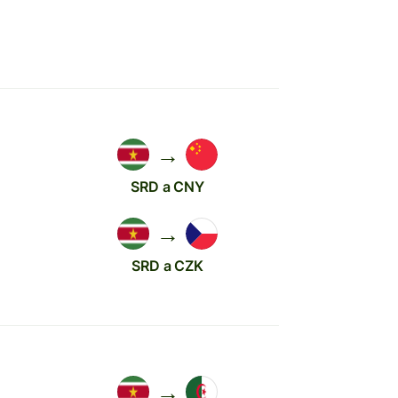
→
SRD a CNY
→
SRD a CZK
→