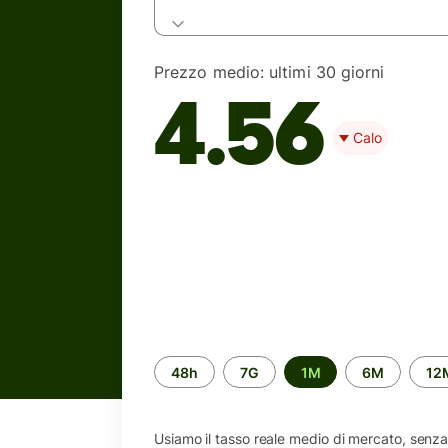
Prezzo medio:
ultimi 30 giorni
4.56
Calo
Periodo
48h
7G
1M
6M
12
di
tempo
Usiamo il tasso reale medio di mercato, senza