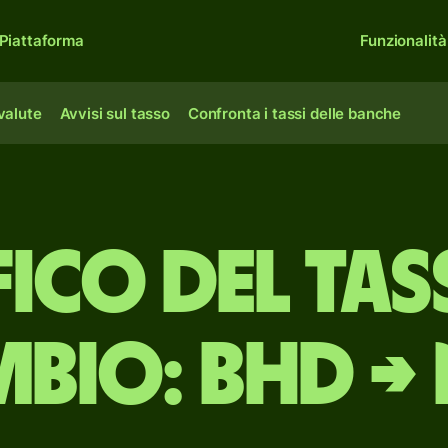
Piattaforma
Funzionalità
 valute
Avvisi sul tasso
Confronta i tassi delle banche
ico del tas
bio: BHD →