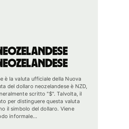
neozelandese
neozelandese
e è la valuta ufficiale della Nuova
luta del dollaro neozelandese è NZD,
eralmente scritto "$". Talvolta, il
ato per distinguere questa valuta
no il simbolo del dollaro. Viene
do informale...