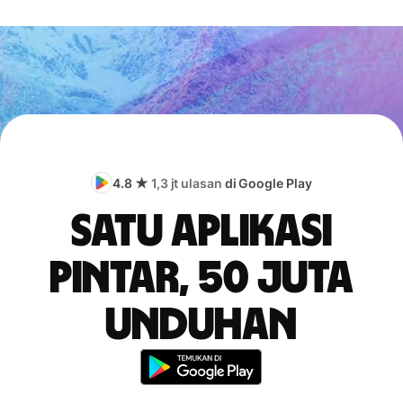
4.8 ★
1,3 jt ulasan
di Google Play
Satu aplikasi
pintar, 50 juta
unduhan