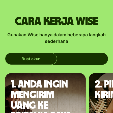
Cara kerja Wise
Gunakan Wise hanya dalam beberapa langkah
sederhana
Buat akun
1. Anda ingin
2. P
mengirim
kir
uang ke