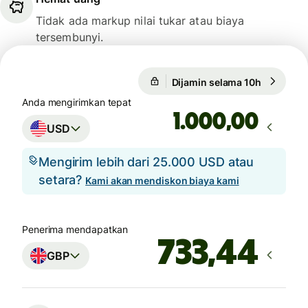
Tidak ada markup nilai tukar atau biaya
tersembunyi.
Dijamin selama 10h
1 USD = 0
Dijamin selama 10h
Anda mengirimkan tepat
,00
USD
Mengirim lebih dari 25.000 USD atau
setara?
Kami akan mendiskon biaya kami
Penerima mendapatkan
GBP