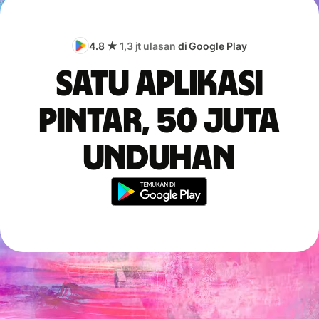
4.8 ★
1,3 jt ulasan
di Google Play
Satu aplikasi
pintar, 50 juta
unduhan