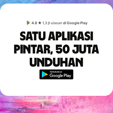
4.8 ★
1,3 jt ulasan
di Google Play
Satu aplikasi
pintar, 50 juta
unduhan