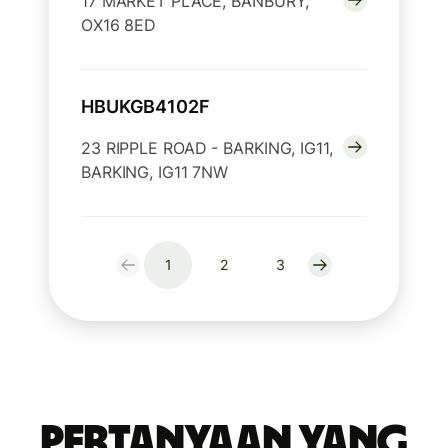
17 MARKET PLACE, BANBURY,
OX16 8ED
HBUKGB4102F
23 RIPPLE ROAD - BARKING, IG11,
BARKING, IG11 7NW
1
2
3
Pertanyaan yang