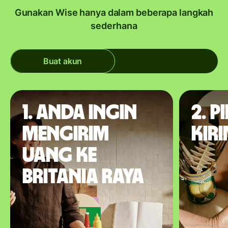
Gunakan Wise hanya dalam beberapa langkah
sederhana
Buat akun
1. Anda ingin
2. P
mengirim
kir
uang ke
Britania Raya