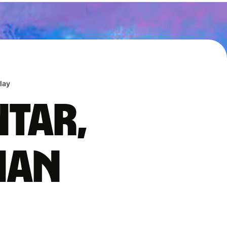
lay
ntar,
han