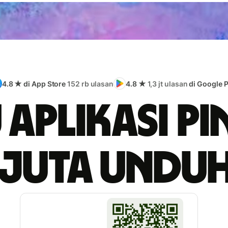
4.8 ★ di App Store
152 rb ulasan
4.8 ★
1,3 jt ulasan
di Google P
 aplikasi pi
 juta undu