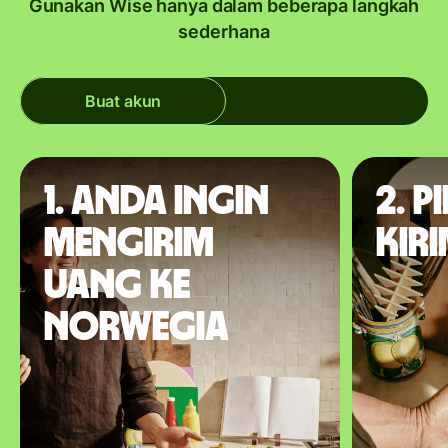
Gunakan Wise hanya dalam beberapa langkah
sederhana
Buat akun
1. Anda ingin
2. P
mengirim
kir
uang ke
Norwegia