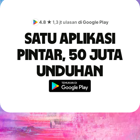
4.8 ★
1,3 jt ulasan
di Google Play
Satu aplikasi
pintar, 50 juta
unduhan