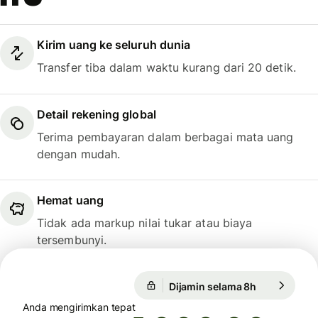
Kirim uang ke seluruh dunia
Transfer tiba dalam waktu kurang dari 20 detik.
Detail rekening global
Terima pembayaran dalam berbagai mata uang
dengan mudah.
Hemat uang
Tidak ada markup nilai tukar atau biaya
tersembunyi.
Dijamin selama 8h
1 USD = 17.9
Dijamin selama 8h
Anda mengirimkan tepat