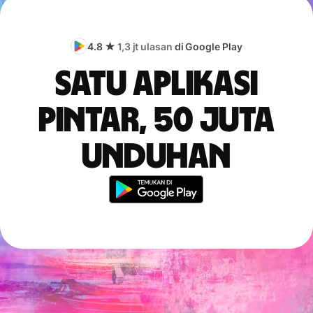
4.8 ★
1,3 jt ulasan
di Google Play
Satu aplikasi
pintar, 50 juta
unduhan