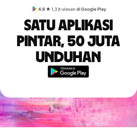
4.8 ★
1,3 jt ulasan
di Google Play
Satu aplikasi
pintar, 50 juta
unduhan