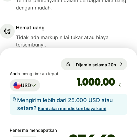
Terima pembayaran dalam berbagai mata uang
dengan mudah.
Hemat uang
Tidak ada markup nilai tukar atau biaya
tersembunyi.
Dijamin selama 20h
1 USD = 
Dijamin selama 20h
Anda mengirimkan tepat
,00
USD
Mengirim lebih dari 25.000 USD atau
setara?
Kami akan mendiskon biaya kami
Penerima mendapatkan