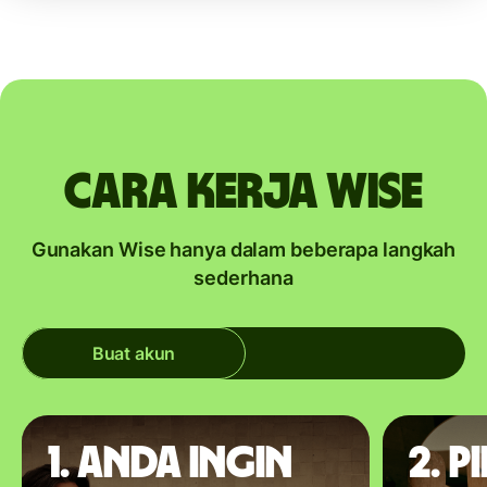
Cara kerja Wise
Gunakan Wise hanya dalam beberapa langkah
sederhana
Buat akun
1. Anda ingin
2. P