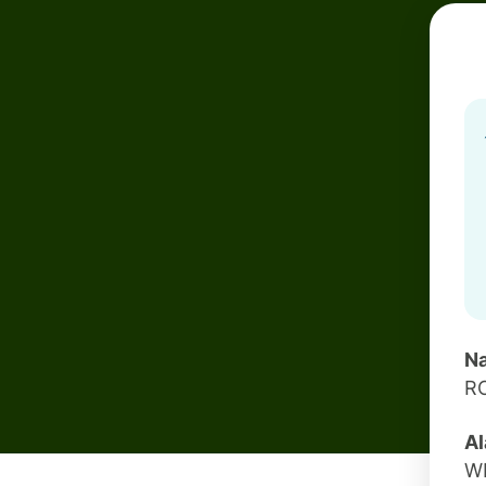
Na
R
Al
W