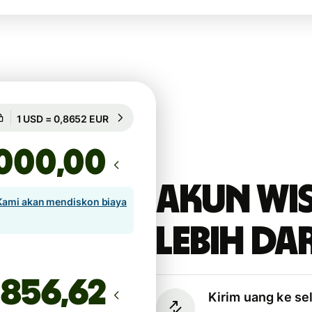
Dijamin selama 51h
1 USD = 0,8652 EUR
Dijamin selama 51h
,00
Akun Wi
Kami akan mendiskon biaya
lebih dar
Kirim uang ke se