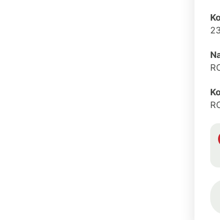
K
2
N
R
Ko
R