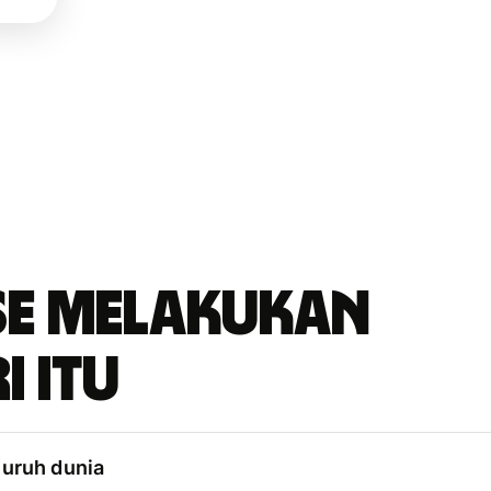
se melakukan
i itu
luruh dunia