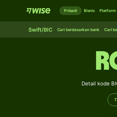
Pribadi
Bisnis
Platform
Swift/BIC
Cari berdasarkan bank
Cari b
R
Detail kode 
T