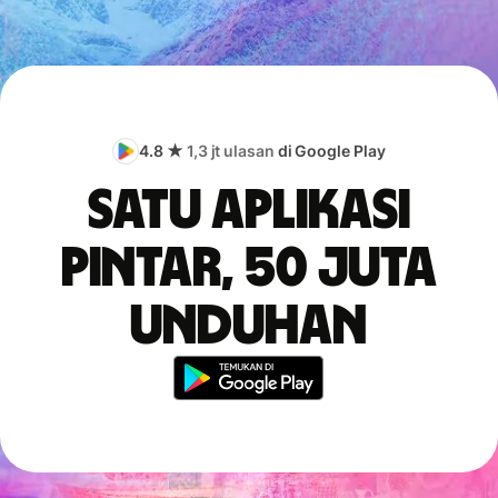
4.8 ★
1,3 jt ulasan
di Google Play
Satu aplikasi
pintar, 50 juta
unduhan