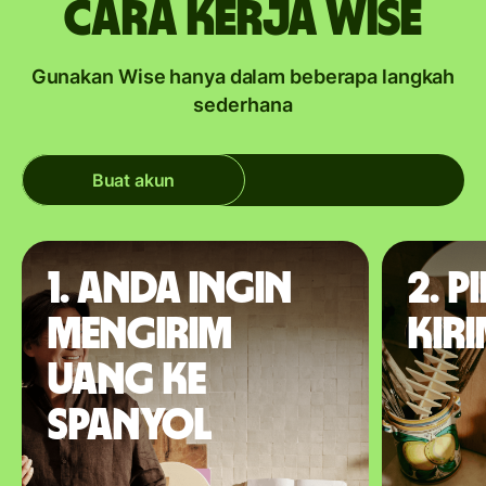
Cara kerja Wise
Gunakan Wise hanya dalam beberapa langkah
sederhana
Buat akun
1. Anda ingin
2. P
mengirim
kir
uang ke
Spanyol