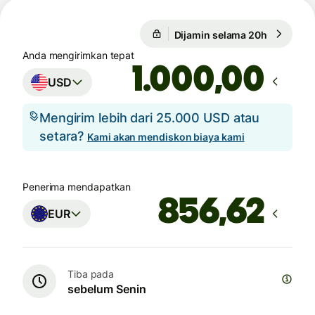
Dijamin selama 20h
1 USD = 
Dijamin selama 20h
Anda mengirimkan tepat
,00
USD
Mengirim lebih dari 25.000 USD atau
setara?
Kami akan mendiskon biaya kami
Penerima mendapatkan
EUR
Tiba pada
sebelum Senin