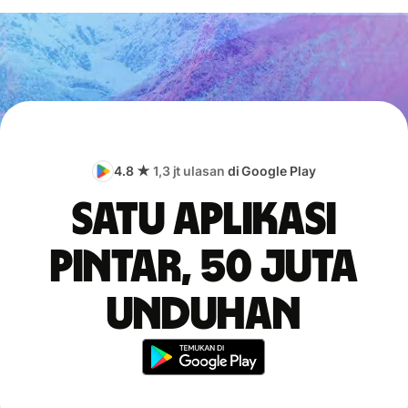
4.8 ★
1,3 jt ulasan
di Google Play
Satu aplikasi
pintar, 50 juta
unduhan