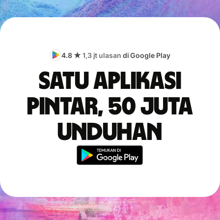
4.8 ★
1,3 jt ulasan
di Google Play
Satu aplikasi
pintar, 50 juta
unduhan