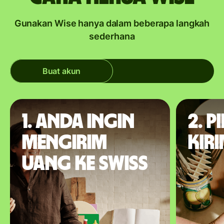
Gunakan Wise hanya dalam beberapa langkah
sederhana
Buat akun
1. Anda ingin
2. P
mengirim
kir
uang ke Swiss