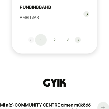
PUNBINBBAHB
AMRITSAR
1
2
3
GYIK
Mi a(z) COMMUNITY CENTRE címen működő