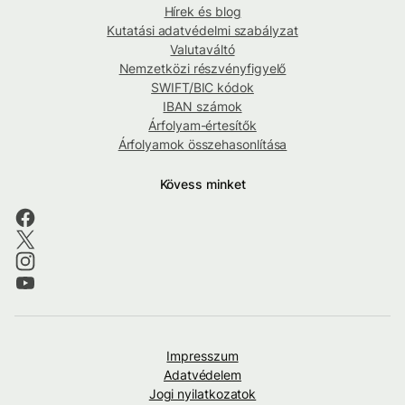
Hírek és blog
Kutatási adatvédelmi szabályzat
Valutaváltó
Nemzetközi részvényfigyelő
SWIFT/BIC kódok
IBAN számok
Árfolyam-értesítők
Árfolyamok összehasonlítása
Kövess minket
Impresszum
Adatvédelem
Jogi nyilatkozatok