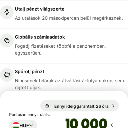
Utalj pénzt világszerte
Az utalások 20 másodpercen belül megérkeznek.
Globális számlaadatok
Fogadj fizetéseket többféle pénznemben,
egyszerűen.
Spórolj pénzt
Nincsenek felárak az átváltási árfolyamokon, sem
rejtett díjak.
Ennyi ideig garantált: 26 óra
1 USD = 3
Ennyi ideig garantált: 26 óra
Pontosan ennyit utalsz
HUF