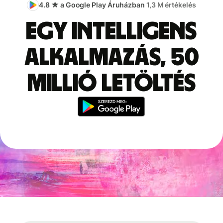
4.8 ★ a Google Play Áruházban
1,3 M értékelés
Egy intelligens
alkalmazás, 50
millió letöltés