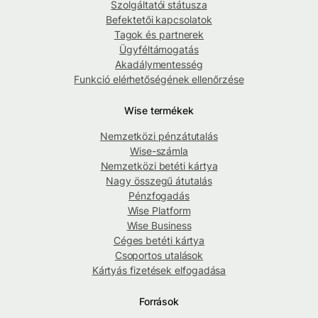
Szolgáltatói státusza
Befektetői kapcsolatok
Tagok és partnerek
Ügyféltámogatás
Akadálymentesség
Funkció elérhetőségének ellenőrzése
Wise termékek
Nemzetközi pénzátutalás
Wise-számla
Nemzetközi betéti kártya
Nagy összegű átutalás
Pénzfogadás
Wise Platform
Wise Business
Céges betéti kártya
Csoportos utalások
Kártyás fizetések elfogadása
Források