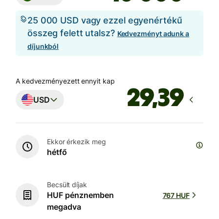
25 000 USD vagy ezzel egyenértékű
összeg felett utalsz?
Kedvezményt adunk a
díjunkból
A kedvezményezett ennyit kap
USD
Ekkor érkezik meg
hétfő
Becsült díjak
HUF pénznemben
767 HUF
megadva