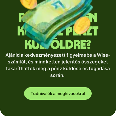
Rendszeresen
küldesz pénzt
külföldre?
Ajánld a kedvezményezett figyelmébe a Wise-
számlát, és mindketten jelentős összegeket
takaríthattok meg a pénz küldése és fogadása
során.
Tudnivalók a meghívásokról