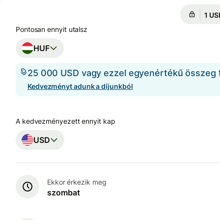
Ennyi
Enny
Pontosan ennyit utalsz
HUF
25 000 USD vagy ezzel egyenértékű összeg fe
Kedvezményt adunk a díjunkból
A kedvezményezett ennyit kap
USD
Ekkor érkezik meg
szombat