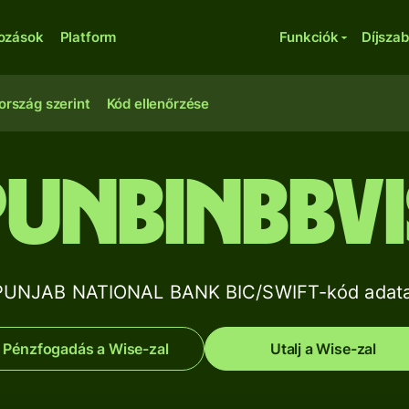
kozások
Platform
Funkciók
Díjsza
ország szerint
Kód ellenőrzése
PUNBINBBVI
PUNJAB NATIONAL BANK BIC/SWIFT-kód adata
Pénzfogadás a Wise-zal
Utalj a Wise-zal