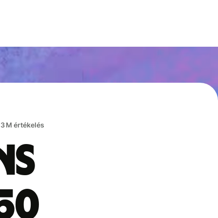
,3 M értékelés
ns
50