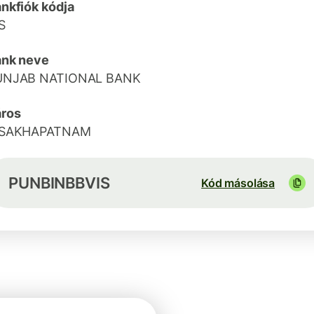
nkfiók kódja
S
ank neve
UNJAB NATIONAL BANK
ros
ISAKHAPATNAM
PUNBINBBVIS
Kód másolása