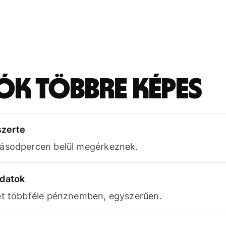
iók többre képes
szerte
másodpercen belül megérkeznek.
adatok
et többféle pénznemben, egyszerűen.