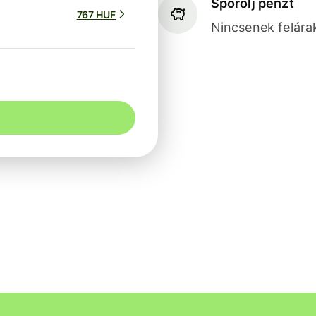
Spórolj pénzt
767 HUF
Nincsenek felárak