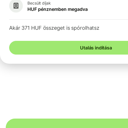
Becsült díjak
HUF pénznemben megadva
Akár 371 HUF összeget is spórolhatsz
Utalás indítása