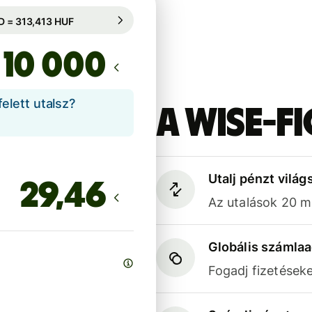
 ideig garantált: 74 óra
1 USD = 313,413 HUF
i ideig garantált: 74 óra
lett utalsz?
A Wise-f
Utalj pénzt világ
Az utalások 20 
Globális számla
Fogadj fizetések