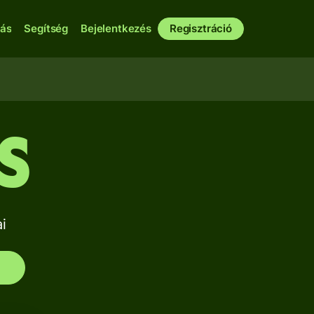
bás
Segítség
Bejelentkezés
Regisztráció
S
i