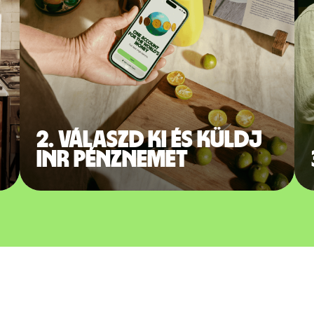
2. Válaszd ki és küldj
INR pénznemet