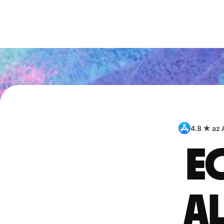
4.8 ★ az
E
a