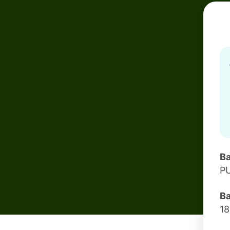
Ba
P
Ba
18