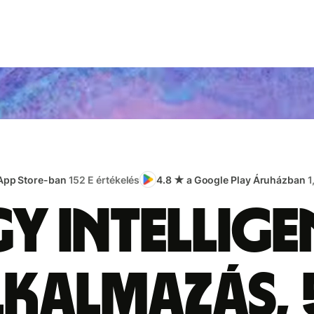
 App Store-ban
152 E értékelés
4.8 ★ a Google Play Áruházban
1
gy intellige
lkalmazás, 