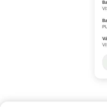
Ba
VI
B
P
Vá
V