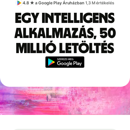
4.8 ★ a Google Play Áruházban
1,3 M értékelés
Egy intelligens
alkalmazás, 50
millió letöltés