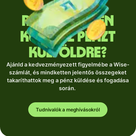
Rendszeresen
küldesz pénzt
külföldre?
Ajánld a kedvezményezett figyelmébe a Wise-
számlát, és mindketten jelentős összegeket
takaríthattok meg a pénz küldése és fogadása
során.
Tudnivalók a meghívásokról