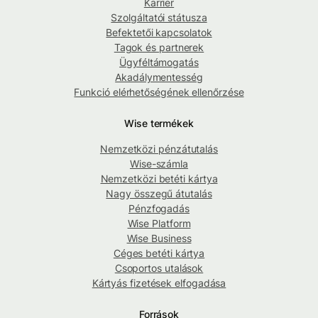
Karrier
Szolgáltatói státusza
Befektetői kapcsolatok
Tagok és partnerek
Ügyféltámogatás
Akadálymentesség
Funkció elérhetőségének ellenőrzése
Wise termékek
Nemzetközi pénzátutalás
Wise-számla
Nemzetközi betéti kártya
Nagy összegű átutalás
Pénzfogadás
Wise Platform
Wise Business
Céges betéti kártya
Csoportos utalások
Kártyás fizetések elfogadása
Források