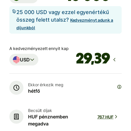
25 000 USD vagy ezzel egyenértékű
összeg felett utalsz?
Kedvezményt adunk a
díjunkból
A kedvezményezett ennyit kap
USD
Ekkor érkezik meg
hétfő
Becsült díjak
HUF pénznemben
767 HUF
megadva