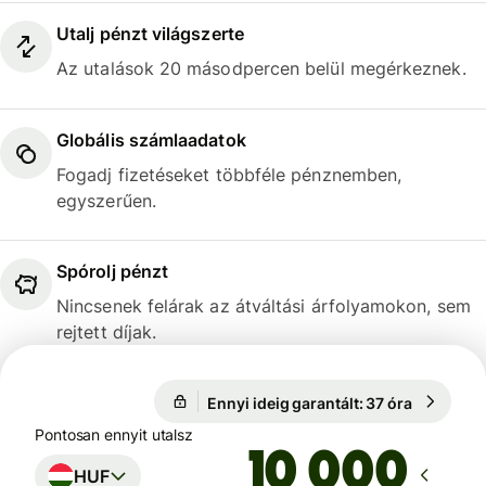
Utalj pénzt világszerte
Az utalások 20 másodpercen belül megérkeznek.
Globális számlaadatok
Fogadj fizetéseket többféle pénznemben,
egyszerűen.
Spórolj pénzt
Nincsenek felárak az átváltási árfolyamokon, sem
rejtett díjak.
Ennyi ideig garantált: 37 óra
1 USD = 3
Ennyi ideig garantált: 37 óra
Pontosan ennyit utalsz
HUF