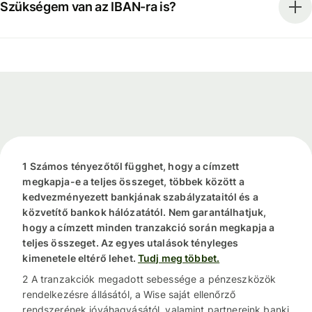
Szükségem van az IBAN-ra is?
1 Számos tényezőtől függhet, hogy a címzett
megkapja-e a teljes összeget, többek között a
kedvezményezett bankjának szabályzataitól és a
közvetítő bankok hálózatától. Nem garantálhatjuk,
hogy a címzett minden tranzakció során megkapja a
teljes összeget. Az egyes utalások tényleges
kimenetele eltérő lehet.
Tudj meg többet.
2 A tranzakciók megadott sebessége a pénzeszközök
rendelkezésre állásától, a Wise saját ellenőrző
rendszerének jóváhagyásától, valamint partnereink banki