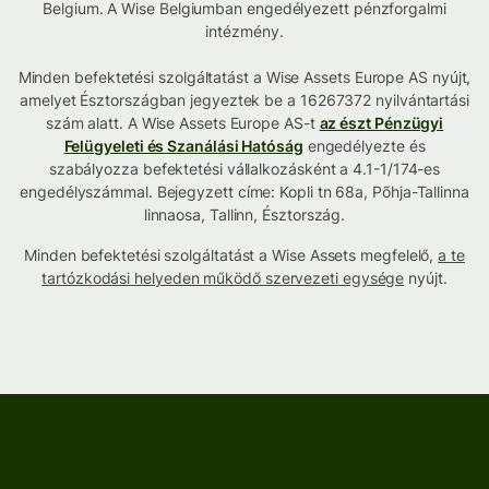
Belgium. A Wise Belgiumban engedélyezett pénzforgalmi
intézmény.
Minden befektetési szolgáltatást a Wise Assets Europe AS nyújt,
amelyet Észtországban jegyeztek be a 16267372 nyilvántartási
szám alatt. A Wise Assets Europe AS-t
az észt Pénzügyi
Felügyeleti és Szanálási Hatóság
engedélyezte és
szabályozza befektetési vállalkozásként a 4.1-1/174-es
engedélyszámmal. Bejegyzett címe: Kopli tn 68a, Põhja-Tallinna
linnaosa, Tallinn, Észtország.
Minden befektetési szolgáltatást a Wise Assets megfelelő,
a te
tartózkodási helyeden működő szervezeti egysége
nyújt.