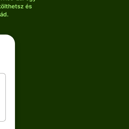
költhetsz és
lád.