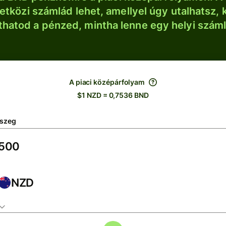
tközi számlád lehet, amellyel úgy utalhatsz, 
thatod a pénzed, mintha lenne egy helyi szám
A piaci középárfolyam
$1 NZD = 0,7536 BND
szeg
NZD