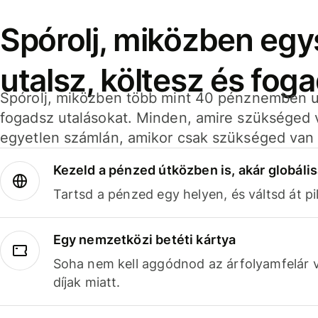
Spórolj, miközben eg
utalsz, költesz és fog
Spórolj, miközben több mint 40 pénznemben ut
fogadsz utalásokat. Minden, amire szükséged 
egyetlen számlán, amikor csak szükséged van 
Kezeld a pénzed útközben is, akár globális
Tartsd a pénzed egy helyen, és váltsd át pil
Egy nemzetközi betéti kártya
Soha nem kell aggódnod az árfolyamfelár 
díjak miatt.