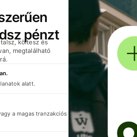
yszerűen
adsz pénzt
alsz, költesz és
van, megtalálható
rá.
an.
lanatok alatt.
vagy a magas tranzakciós