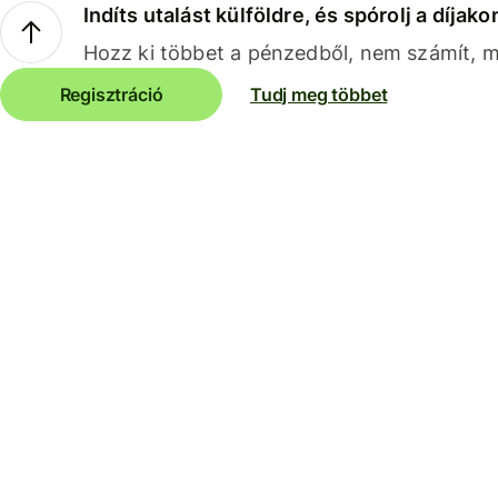
Indíts utalást külföldre, és spórolj a díjako
Hozz ki többet a pénzedből, nem számít, me
Regisztráció
Tudj meg többet