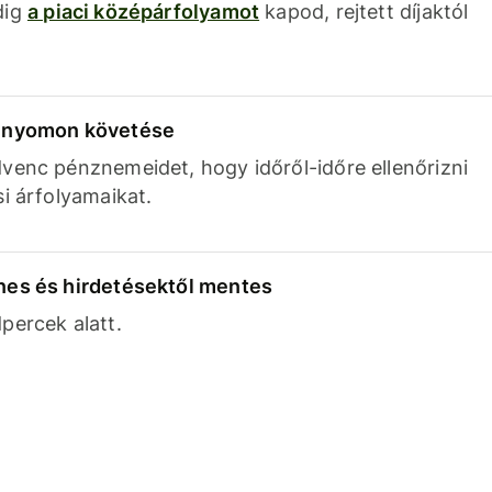
dig
a piaci középárfolyamot
kapod, rejtett díjaktól
k nyomon követése
venc pénznemeidet, hogy időről-időre ellenőrizni
si árfolyamaikat.
nes és hirdetésektől mentes
percek alatt.