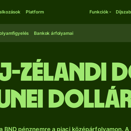
lalkozások
Platform
Funkciók
Díjsza
olyamfigyelés
Bankok árfolyamai
j-zélandi 
unei dollá
a BND pénznemre a piaci középárfolyamon. A