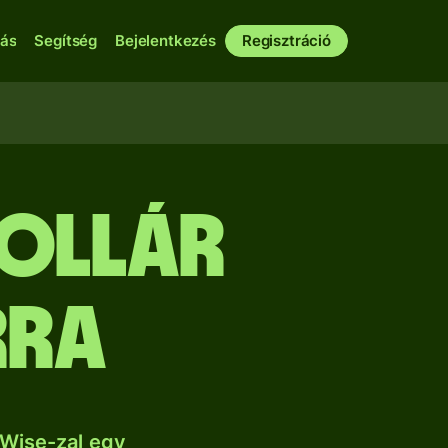
bás
Segítség
Bejelentkezés
Regisztráció
dollár
rra
 Wise-zal egy