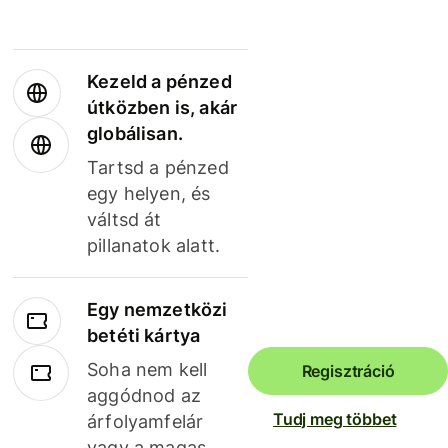
Kezeld a pénzed
útközben is, akár
globálisan.
Tartsd a pénzed
egy helyen, és
váltsd át
pillanatok alatt.
Egy nemzetközi
betéti kártya
Soha nem kell
Regisztráció
aggódnod az
Tudj meg többet
árfolyamfelár
vagy a magas