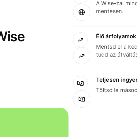
A Wise-zal min
mentesen.
Wise
Élő árfolyamo
Mentsd el a ked
tudd az átváltá
Teljesen ingye
Töltsd le másod