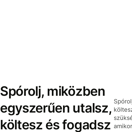
Spórolj, miközben
Spórol
egyszerűen utalsz,
költes
szüksé
költesz és fogadsz
amikor