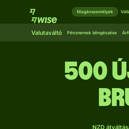
Magánszemélyek
Vál
Valutaváltó
Pénznemek böngészése
Árf
500 ú
br
NZD átváltás