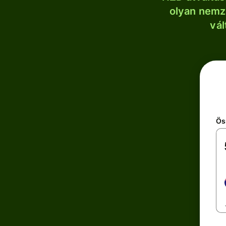
olyan nemze
vál
Ös