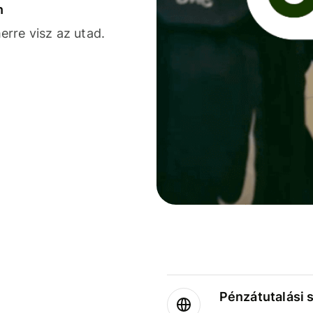
n
rre visz az utad.
Pénzátutalási 