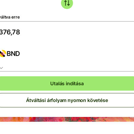
áltva erre
BND
Utalás indítása
Átváltási árfolyam nyomon követése