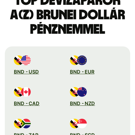
Top devizapárok
a(z) brunei dollár
pénznemmel
BND - USD
BND - EUR
BND - CAD
BND - NZD
BND - ZAR
BND - SGD