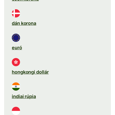
dán korona
euró
hongkongi dollár
indiai rúpia