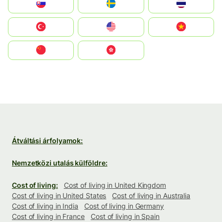
Slovensko
Ruoŧŧa
ไทย
Türkiye
United States
Vietnam
中国
中國香港特別行政區
Átváltási árfolyamok:
Nemzetközi utalás külföldre:
Cost of living:
Cost of living in United Kingdom
Cost of living in United States
Cost of living in Australia
Cost of living in India
Cost of living in Germany
Cost of living in France
Cost of living in Spain