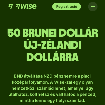
Regisztráció
50 brunei dollár
új-zélandi
dollárra
BND átváltása NZD pénznemre a piaci
középárfolyamon. A Wise-zal egy olyan
nemzetközi számlád lehet, amellyel úgy
utalhatsz, költhetsz és válthatod a pénzed,
mintha lenne egy helyi számlád.