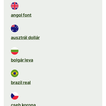
angol font
ausztrál dollár
bolgár leva
brazil real
cseh korona