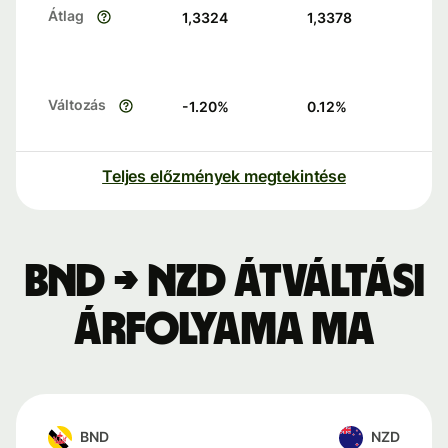
Átlag
1,3324
1,3378
Változás
-1.20
%
0.12
%
Teljes előzmények megtekintése
BND → NZD átváltási
árfolyama ma
BND
NZD