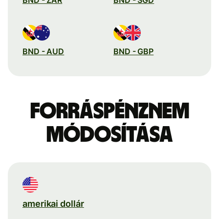
BND - AUD
BND - GBP
Forráspénznem
módosítása
amerikai dollár