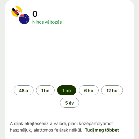
0
Nincs változás
Időszak
48 ó
1 hé
1 hó
6 hó
12 hó
5 év
A díjak elrejtéséhez a valódi, piaci középárfolyamot
használjuk, alattomos felárak nélkül.
Tudj meg többet