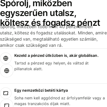
Spórolj, miközben
egyszerűen utalsz,
költesz és fogadsz pénzt
Spórolj, miközben több mint 40 pénznemben
utalsz, költesz és fogadsz utalásokat. Minden, amire
szükséged van, megtalálható egyetlen számlán,
amikor csak szükséged van rá.
Kezeld a pénzed útközben is, akár globálisan.
Tartsd a pénzed egy helyen, és váltsd át
pillanatok alatt.
Egy nemzetközi betéti kártya
Soha nem kell aggódnod az árfolyamfelár vagy a
magas tranzakciós díjak miatt.