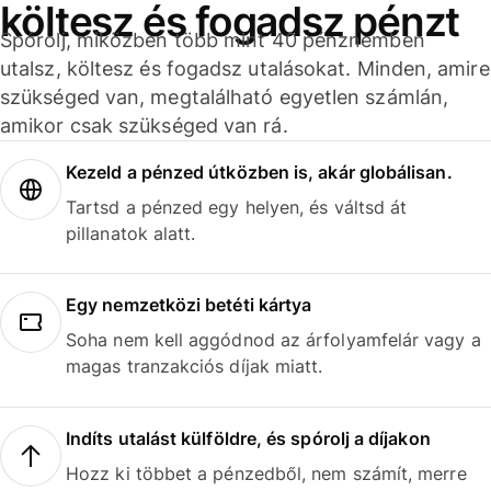
költesz és fogadsz pénzt
Spórolj, miközben több mint 40 pénznemben
utalsz, költesz és fogadsz utalásokat. Minden, amire
szükséged van, megtalálható egyetlen számlán,
amikor csak szükséged van rá.
Kezeld a pénzed útközben is, akár globálisan.
Tartsd a pénzed egy helyen, és váltsd át
pillanatok alatt.
Egy nemzetközi betéti kártya
Soha nem kell aggódnod az árfolyamfelár vagy a
magas tranzakciós díjak miatt.
Indíts utalást külföldre, és spórolj a díjakon
Hozz ki többet a pénzedből, nem számít, merre