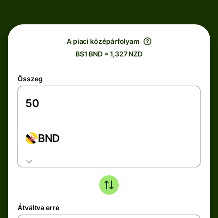
A piaci középárfolyam
B$1 BND = 1,327 NZD
Összeg
BND
Átváltva erre