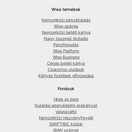
Wise termékek
Nemzetközi pénzátutalás
Wise-számla
Nemzetközi betéti kártya
Nagy összegű átutalás
Pénzfogadás
Wise Platform
Wise Business
Céges betéti kártya
Csoportos utalások
Kártyás fizetések elfogadása
Források
Hírek és blog
Kutatási adatvédelmi szabályzat
Valutaváltó
Nemzetközi részvényfigyelő
SWIFT/BIC kódok
IBAN számok