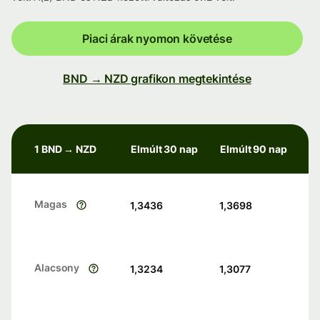
Piaci árak nyomon követése
BND → NZD grafikon megtekintése
1 BND → NZD
Elmúlt 30 nap
Elmúlt 90 nap
Magas
1,3436
1,3698
Alacsony
1,3234
1,3077