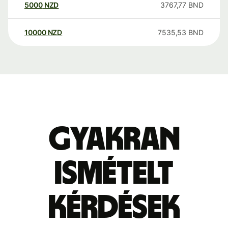
5000
NZD
3767,77
BND
10000
NZD
7535,53
BND
Gyakran
ismételt
kérdések