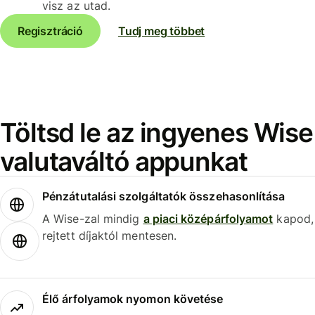
visz az utad.
Regisztráció
Tudj meg többet
Töltsd le az ingyenes Wise
valutaváltó appunkat
Pénzátutalási szolgáltatók összehasonlítása
A Wise-zal mindig
a piaci középárfolyamot
kapod,
rejtett díjaktól mentesen.
Élő árfolyamok nyomon követése