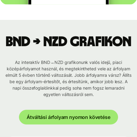
BND → NZD grafikon
Az interaktív BND→NZD grafikonunk valós idejű, piaci
középárfolyamot használ, és megtekintheted vele az árfolyam
elmúlt 5 évben történő változását. Jobb árfolyamra vársz? Állíts
be egy árfolyam-értesítőt, és értesítünk, amikor jobb lesz. A
napi összefoglalóinkkal pedig soha nem fogsz lemaradni
egyetlen változásról sem.
Átváltási árfolyam nyomon követése