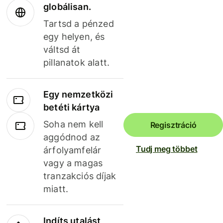
globálisan.
Tartsd a pénzed
egy helyen, és
váltsd át
pillanatok alatt.
Egy nemzetközi
betéti kártya
Soha nem kell
Regisztráció
aggódnod az
Tudj meg többet
árfolyamfelár
vagy a magas
tranzakciós díjak
miatt.
Indíts utalást