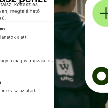
alsz, költesz és
van, megtalálható
rá.
an.
lanatok alatt.
vagy a magas tranzakciós
n
rre visz az utad.