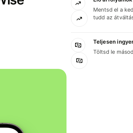
Mentsd el a ked
tudd az átváltá
Teljesen ingye
Töltsd le másod