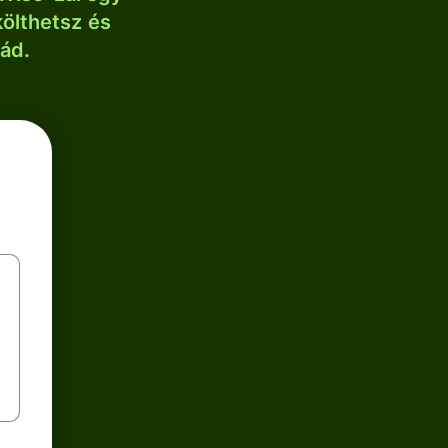
költhetsz és
lád.