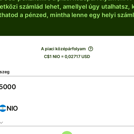
tközi számlád lehet, amellyel úgy utalhatsz, 
thatod a pénzed, mintha lenne egy helyi szám
A piaci középárfolyam
C$1 NIO = 0,02717 USD
szeg
NIO