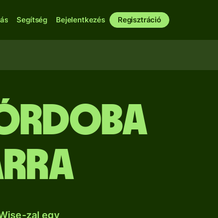
bás
Segítség
Bejelentkezés
Regisztráció
córdoba
árra
Wise-zal egy