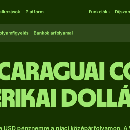
lalkozások
Platform
Funkciók
Díjsza
olyamfigyelés
Bankok árfolyamai
icaraguai 
rikai doll
sa USD pénznemre a piaci középárfolyamon. A 