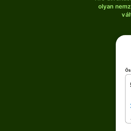
olyan nemze
vál
Ös