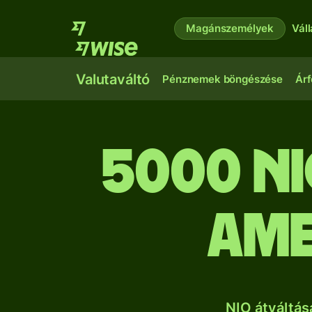
Magánszemélyek
Vál
Valutaváltó
Pénznemek böngészése
Árf
5000 n
ame
NIO átváltá