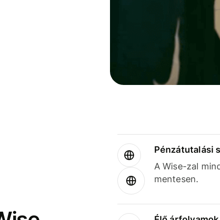
Pénzátutalási 
A Wise-zal min
mentesen.
Wise
Élő árfolyamo