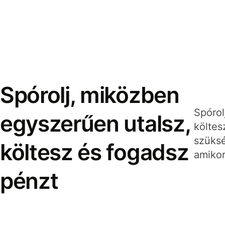
Spórolj, miközben
Spórol
egyszerűen utalsz,
költes
szüksé
költesz és fogadsz
amikor
pénzt