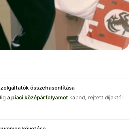
szolgáltatók összehasonlítása
dig
a piaci középárfolyamot
kapod, rejtett díjaktól
k nyomon követése