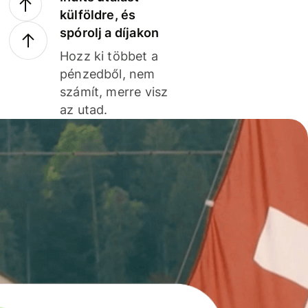
külföldre, és
spórolj a díjakon
Hozz ki többet a
pénzedből, nem
számít, merre visz
az utad.