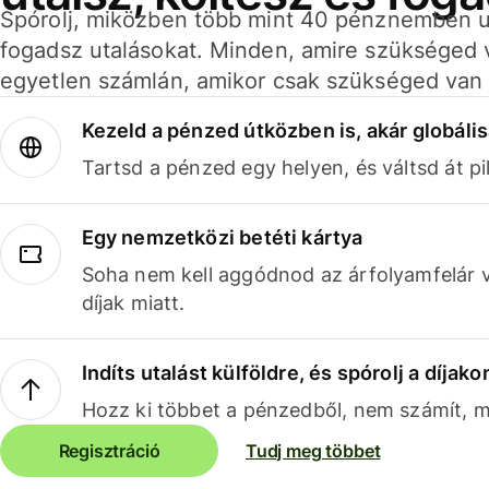
Spórolj, miközben több mint 40 pénznemben ut
fogadsz utalásokat. Minden, amire szükséged 
egyetlen számlán, amikor csak szükséged van 
Kezeld a pénzed útközben is, akár globális
Tartsd a pénzed egy helyen, és váltsd át pil
Egy nemzetközi betéti kártya
Soha nem kell aggódnod az árfolyamfelár 
díjak miatt.
Indíts utalást külföldre, és spórolj a díjako
Hozz ki többet a pénzedből, nem számít, me
Regisztráció
Tudj meg többet