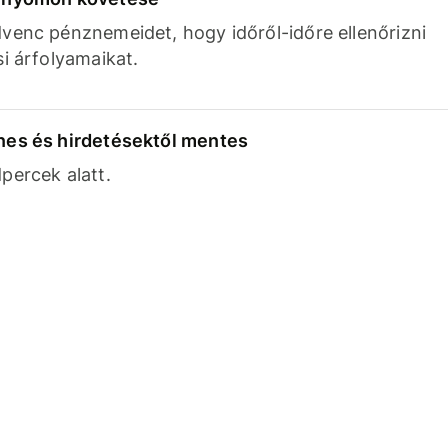
venc pénznemeidet, hogy időről-időre ellenőrizni
si árfolyamaikat.
nes és hirdetésektől mentes
percek alatt.