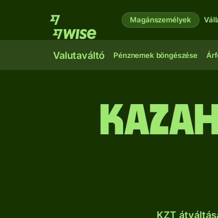
Magánszemélyek
Vál
Valutaváltó
Pénznemek böngészése
Árf
kazah
KZT átváltás