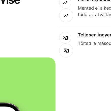
Mentsd el a ked
tudd az átváltá
Teljesen ingye
Töltsd le másod