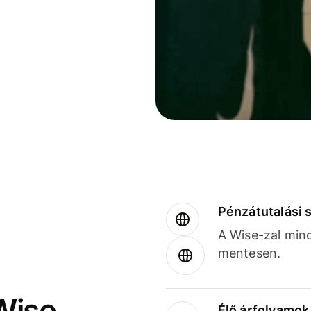
Pénzátutalási 
A Wise-zal min
mentesen.
Wise
Élő árfolyamo