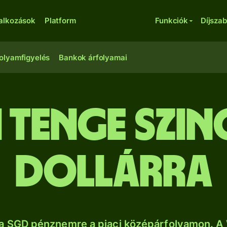
lalkozások
Platform
Funkciók
Díjsza
olyamfigyelés
Bankok árfolyamai
 tenge szin
dollárra
a SGD pénznemre a piaci középárfolyamon. A 