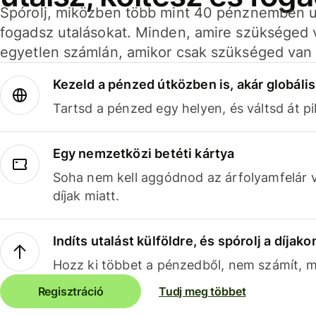
Spórolj, miközben több mint 40 pénznemben ut
fogadsz utalásokat. Minden, amire szükséged 
egyetlen számlán, amikor csak szükséged van 
Kezeld a pénzed útközben is, akár globális
Tartsd a pénzed egy helyen, és váltsd át pil
Egy nemzetközi betéti kártya
Soha nem kell aggódnod az árfolyamfelár 
díjak miatt.
Indíts utalást külföldre, és spórolj a díjako
Hozz ki többet a pénzedből, nem számít, me
Regisztráció
Tudj meg többet