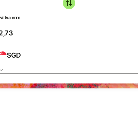
áltva erre
SGD