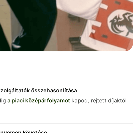
szolgáltatók összehasonlítása
dig
a piaci középárfolyamot
kapod, rejtett díjaktól
k nyomon követése