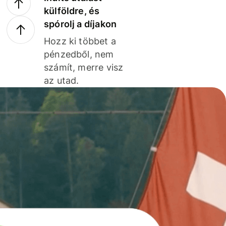
külföldre, és
spórolj a díjakon
Hozz ki többet a
pénzedből, nem
számít, merre visz
az utad.