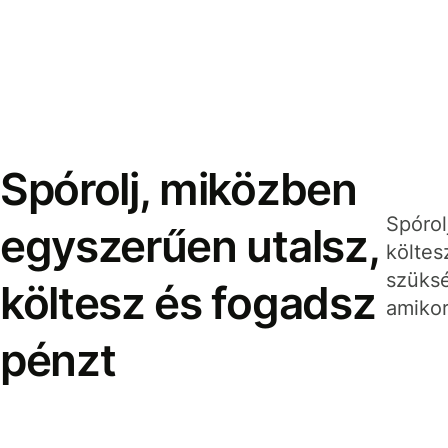
Spórolj, miközben
Spórol
egyszerűen utalsz,
költes
szüksé
költesz és fogadsz
amikor
pénzt