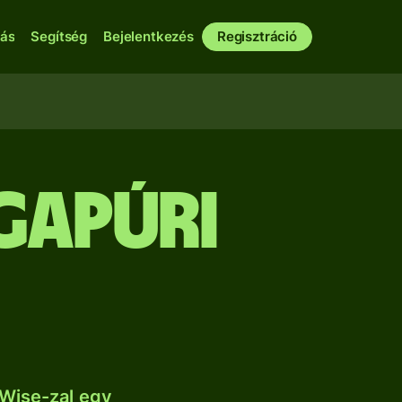
bás
Segítség
Bejelentkezés
Regisztráció
gapúri
Wise-zal egy