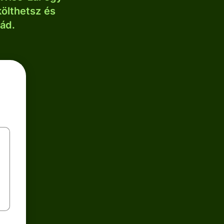
költhetsz és
lád.