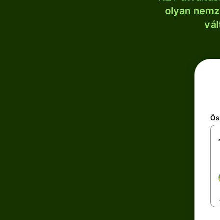
olyan nemze
vál
Ös