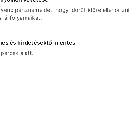
venc pénznemeidet, hogy időről-időre ellenőrizni
si árfolyamaikat.
nes és hirdetésektől mentes
percek alatt.