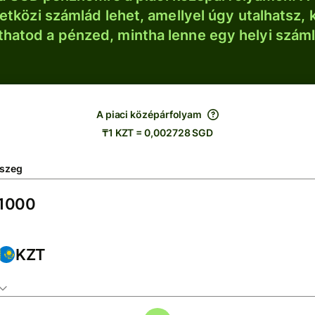
tközi számlád lehet, amellyel úgy utalhatsz, 
thatod a pénzed, mintha lenne egy helyi szám
A piaci középárfolyam
₸1 KZT = 0,002728 SGD
szeg
KZT