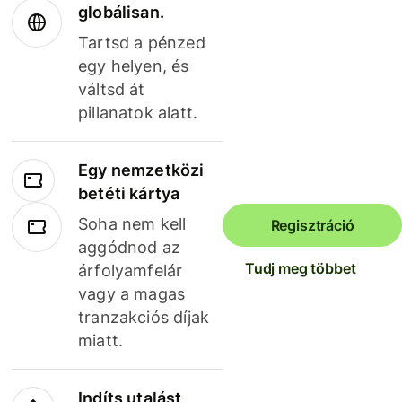
globálisan.
Tartsd a pénzed
egy helyen, és
váltsd át
pillanatok alatt.
Egy nemzetközi
betéti kártya
Soha nem kell
Regisztráció
aggódnod az
Tudj meg többet
árfolyamfelár
vagy a magas
tranzakciós díjak
miatt.
Indíts utalást