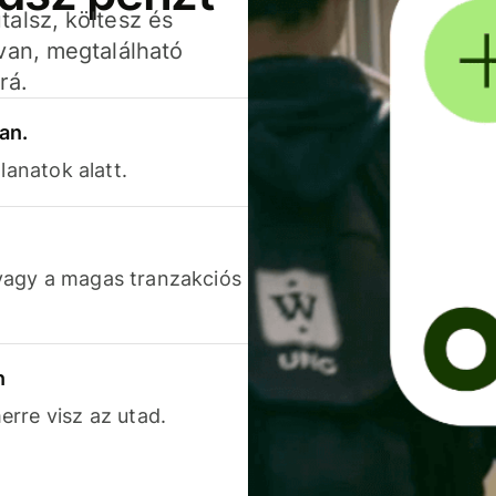
alsz, költesz és
van, megtalálható
rá.
an.
lanatok alatt.
vagy a magas tranzakciós
n
rre visz az utad.