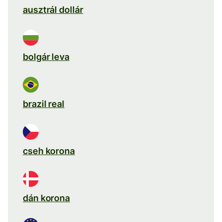
ausztrál dollár
bolgár leva
brazil real
cseh korona
dán korona