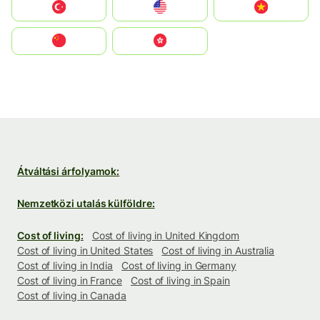
Türkiye
United States
Vietnam
中国
中國香港特別行政區
Átváltási árfolyamok:
Nemzetközi utalás külföldre:
Cost of living:
Cost of living in United Kingdom
Cost of living in United States
Cost of living in Australia
Cost of living in India
Cost of living in Germany
Cost of living in France
Cost of living in Spain
Cost of living in Canada