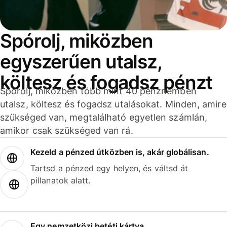
Spórolj, miközben
egyszerűen utalsz,
költesz és fogadsz pénzt
Spórolj, miközben több mint 40 pénznemben
utalsz, költesz és fogadsz utalásokat. Minden, amire
szükséged van, megtalálható egyetlen számlán,
amikor csak szükséged van rá.
Kezeld a pénzed útközben is, akár globálisan.
Tartsd a pénzed egy helyen, és váltsd át
pillanatok alatt.
Egy nemzetközi betéti kártya