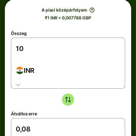
A piaci középárfolyam
₹1 INR = 0,007788 GBP
Összeg
INR
Átváltva erre