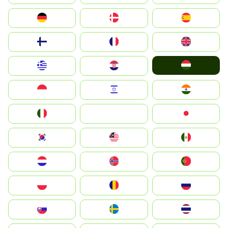
Deutschland
Denmark
España
Suomi
France
United Kingdom
Magyarország
Greece
Hrvatska
Indonesia
Israel
India
Italia
JA
Japan
South Korea
Malay
Mexico
Nederland
Norge
Portugal
Polska
România
Россия
Slovensko
Ruoŧŧa
ไทย