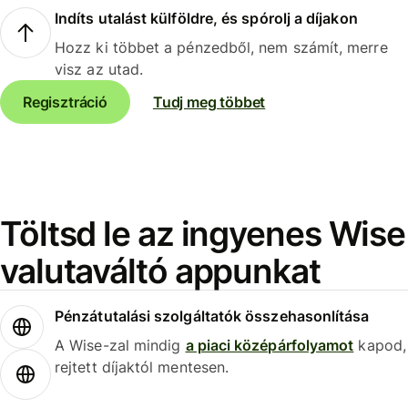
Indíts utalást külföldre, és spórolj a díjakon
Hozz ki többet a pénzedből, nem számít, merre
visz az utad.
Regisztráció
Tudj meg többet
Töltsd le az ingyenes Wise
valutaváltó appunkat
Pénzátutalási szolgáltatók összehasonlítása
A Wise-zal mindig
a piaci középárfolyamot
kapod,
rejtett díjaktól mentesen.