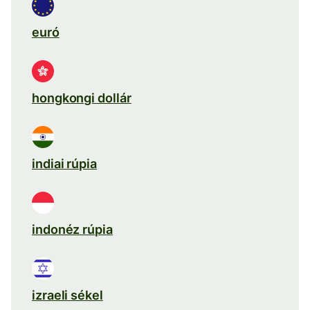
euró
hongkongi dollár
indiai rúpia
indonéz rúpia
izraeli sékel