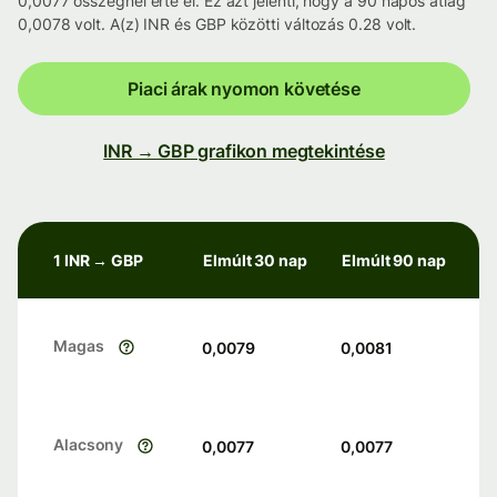
0,0077 összegnél érte el. Ez azt jelenti, hogy a 90 napos átlag
0,0078 volt. A(z) INR és GBP közötti változás 0.28 volt.
Piaci árak nyomon követése
INR → GBP grafikon megtekintése
1 INR → GBP
Elmúlt 30 nap
Elmúlt 90 nap
Magas
0,0079
0,0081
Alacsony
0,0077
0,0077