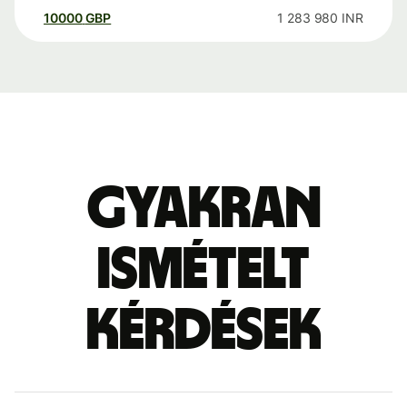
10000
GBP
1 283 980
INR
Gyakran
ismételt
kérdések