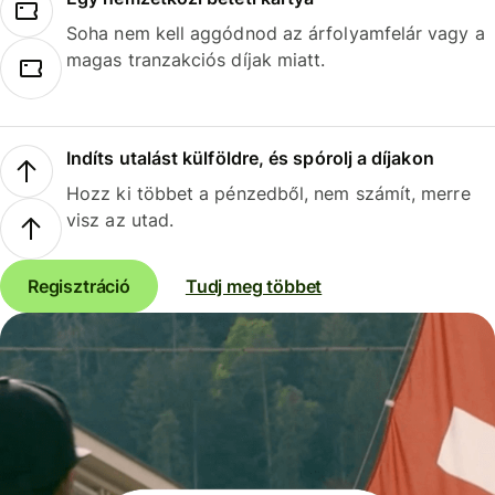
Soha nem kell aggódnod az árfolyamfelár vagy a
magas tranzakciós díjak miatt.
Indíts utalást külföldre, és spórolj a díjakon
Hozz ki többet a pénzedből, nem számít, merre
visz az utad.
Regisztráció
Tudj meg többet