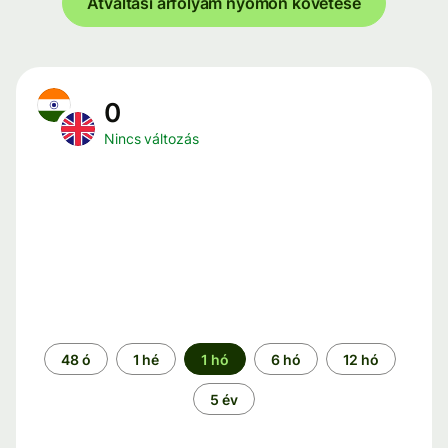
Átváltási árfolyam nyomon követése
0
Nincs változás
Időszak
48 ó
1 hé
1 hó
6 hó
12 hó
5 év