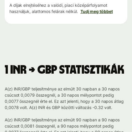
A díjak elrejtéséhez a valódi, piaci középárfolyamot
használjuk, alattomos felárak nélkül.
Tudj meg többet
1 INR → GBP statisztikák
A(z) INR/GBP teljesítménye az elmúlt 30 napban a 30 napos
csúcsot 0,0079 összegnél, a 30 napos mélypontot pedig
0,0077 összegnél érte el. Ez azt jelenti, hogy a 30 napos átlag
0,0078 volt. A(z) INR és GBP közötti változás -0.32 volt.
A(z) INR/GBP teljesítménye az elmúlt 90 napban a 90 napos
csúcsot 0,0081 összegnél, a 90 napos mélypontot pedig