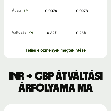
Átlag
0,0078
0,0078
Változás
-0.32
%
0.28
%
Teljes előzmények megtekintése
INR → GBP átváltási
árfolyama ma