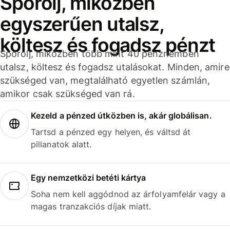
Spórolj, miközben
egyszerűen utalsz,
költesz és fogadsz pénzt
Spórolj, miközben több mint 40 pénznemben
utalsz, költesz és fogadsz utalásokat. Minden, amire
szükséged van, megtalálható egyetlen számlán,
amikor csak szükséged van rá.
Kezeld a pénzed útközben is, akár globálisan.
Tartsd a pénzed egy helyen, és váltsd át
pillanatok alatt.
Egy nemzetközi betéti kártya
Soha nem kell aggódnod az árfolyamfelár vagy a
magas tranzakciós díjak miatt.