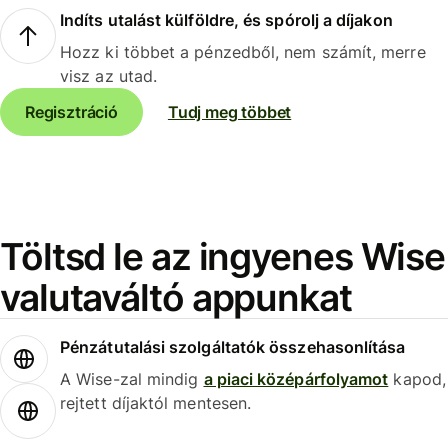
Indíts utalást külföldre, és spórolj a díjakon
Hozz ki többet a pénzedből, nem számít, merre
visz az utad.
Regisztráció
Tudj meg többet
Töltsd le az ingyenes Wise
valutaváltó appunkat
Pénzátutalási szolgáltatók összehasonlítása
A Wise-zal mindig
a piaci középárfolyamot
kapod,
rejtett díjaktól mentesen.