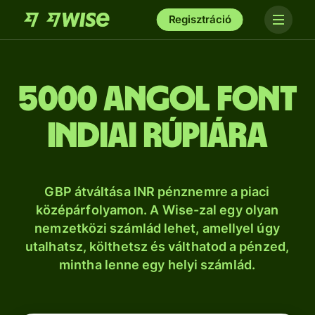
Regisztráció
5000 angol font
indiai rúpiára
GBP átváltása INR pénznemre a piaci
középárfolyamon. A Wise-zal egy olyan
nemzetközi számlád lehet, amellyel úgy
utalhatsz, költhetsz és válthatod a pénzed,
mintha lenne egy helyi számlád.