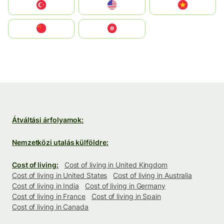
Türkiye
United States
Vietnam
中国
中國香港特別行政區
Átváltási árfolyamok:
Nemzetközi utalás külföldre:
Cost of living:
Cost of living in United Kingdom
Cost of living in United States
Cost of living in Australia
Cost of living in India
Cost of living in Germany
Cost of living in France
Cost of living in Spain
Cost of living in Canada