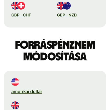
GBP - CHF
GBP - NZD
Forráspénznem
módosítása
amerikai dollár