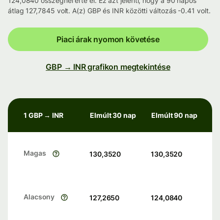
124,0840 összegnél érte el. Ez azt jelenti, hogy a 90 napos
átlag 127,7845 volt. A(z) GBP és INR közötti változás -0.41 volt.
Piaci árak nyomon követése
GBP → INR grafikon megtekintése
1 GBP → INR
Elmúlt 30 nap
Elmúlt 90 nap
Magas
130,3520
130,3520
Alacsony
127,2650
124,0840