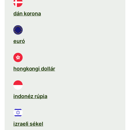
dán korona
euró
hongkongi dollár
indonéz rúpia
izraeli sékel