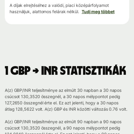
A díjak elrejtéséhez a valódi, piaci középárfolyamot
használjuk, alattomos felárak nélkül.
Tudj meg többet
1 GBP → INR statisztikák
A(z) GBP/INR teljesítménye az elmúlt 30 napban a 30 napos
csúcsot 130,3520 összegnél, a 30 napos mélypontot pedig
127,2650 összegnél érte el. Ez azt jelenti, hogy a 30 napos
átlag 128,5622 volt. A(z) GBP és INR közötti változás 0.76 volt.
A(z) GBP/INR teljesítménye az elmúlt 90 napban a 90 napos
csúcsot 130,3520 összegnél, a 90 napos mélypontot pedig