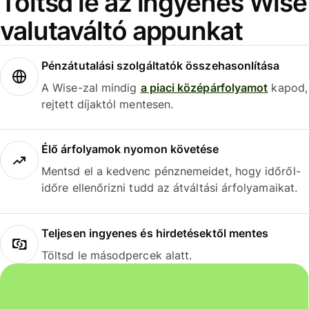
Töltsd le az ingyenes Wise
valutaváltó appunkat
Pénzátutalási szolgáltatók összehasonlítása
A Wise-zal mindig
a piaci középárfolyamot
kapod,
rejtett díjaktól mentesen.
Élő árfolyamok nyomon követése
Mentsd el a kedvenc pénznemeidet, hogy időről-
időre ellenőrizni tudd az átváltási árfolyamaikat.
Teljesen ingyenes és hirdetésektől mentes
Töltsd le másodpercek alatt.