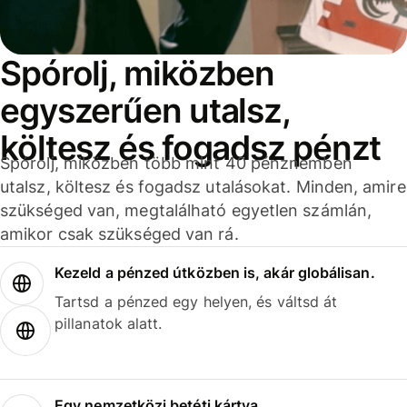
Spórolj, miközben
egyszerűen utalsz,
költesz és fogadsz pénzt
Spórolj, miközben több mint 40 pénznemben
utalsz, költesz és fogadsz utalásokat. Minden, amire
szükséged van, megtalálható egyetlen számlán,
amikor csak szükséged van rá.
Kezeld a pénzed útközben is, akár globálisan.
Tartsd a pénzed egy helyen, és váltsd át
pillanatok alatt.
Egy nemzetközi betéti kártya