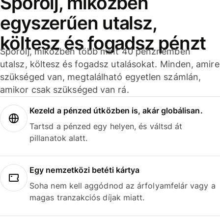
Spórolj, miközben
egyszerűen utalsz,
költesz és fogadsz pénzt
Spórolj, miközben több mint 40 pénznemben
utalsz, költesz és fogadsz utalásokat. Minden, amire
szükséged van, megtalálható egyetlen számlán,
amikor csak szükséged van rá.
Kezeld a pénzed útközben is, akár globálisan.
Tartsd a pénzed egy helyen, és váltsd át
pillanatok alatt.
Egy nemzetközi betéti kártya
Soha nem kell aggódnod az árfolyamfelár vagy a
magas tranzakciós díjak miatt.