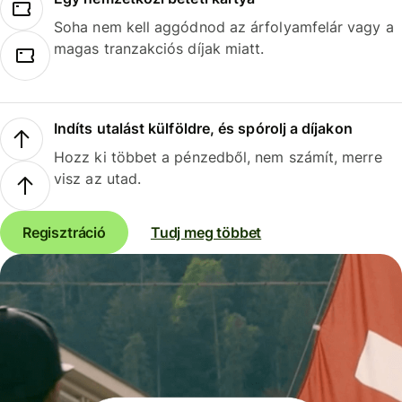
Soha nem kell aggódnod az árfolyamfelár vagy a
magas tranzakciós díjak miatt.
Indíts utalást külföldre, és spórolj a díjakon
Hozz ki többet a pénzedből, nem számít, merre
visz az utad.
Regisztráció
Tudj meg többet