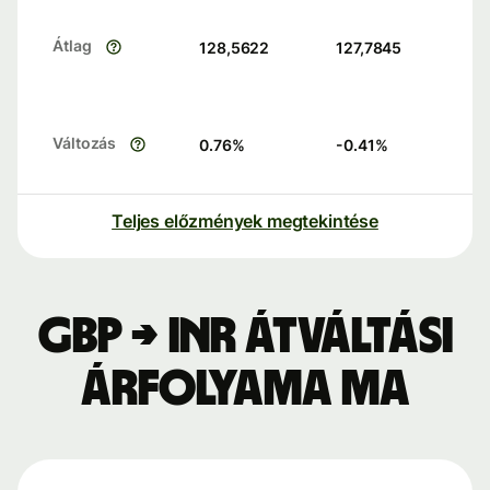
Átlag
128,5622
127,7845
Változás
0.76
%
-0.41
%
Teljes előzmények megtekintése
GBP → INR átváltási
árfolyama ma