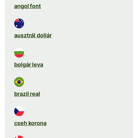
angol font
ausztrál dollár
bolgár leva
brazil real
cseh korona