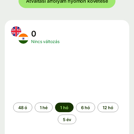
Átváltási árfolyam nyomon követése
0
Nincs változás
Időszak
48 ó
1 hé
1 hó
6 hó
12 hó
5 év