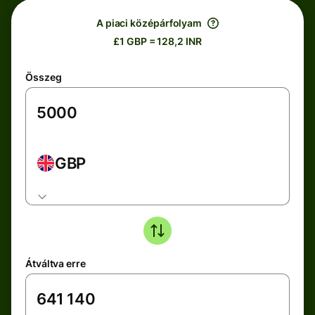
A piaci középárfolyam
£1 GBP = 128,2 INR
Összeg
GBP
Átváltva erre