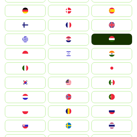
Deutschland
Denmark
España
Suomi
France
United Kingdom
Magyarország
Greece
Hrvatska
Indonesia
Israel
India
Italia
JA
Japan
South Korea
Malay
Mexico
Nederland
Norge
Portugal
Polska
România
Россия
Slovensko
Ruoŧŧa
ไทย