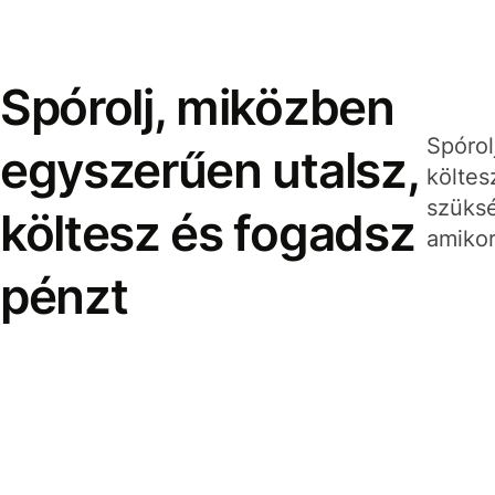
Spórolj, miközben
Spórol
egyszerűen utalsz,
költes
szüksé
költesz és fogadsz
amikor
pénzt