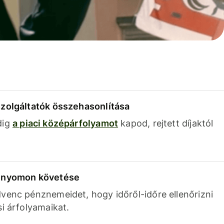
szolgáltatók összehasonlítása
dig
a piaci középárfolyamot
kapod, rejtett díjaktól
k nyomon követése
venc pénznemeidet, hogy időről-időre ellenőrizni
si árfolyamaikat.