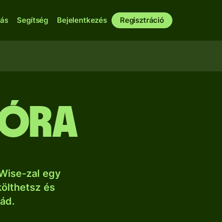
bás
Segítség
Bejelentkezés
Regisztráció
róra
Wise-zal egy
költhetsz és
lád.