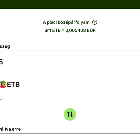
A piaci középárfolyam
Br1 ETB = 0,005408 EUR
szeg
ETB
áltva erre