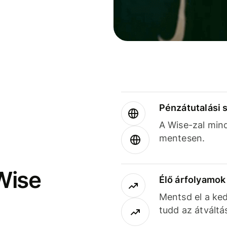
Pénzátutalási 
A Wise-zal min
mentesen.
Wise
Élő árfolyamo
Mentsd el a ked
tudd az átváltá