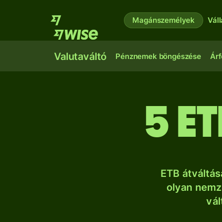
Magánszemélyek
Vál
Valutaváltó
Pénznemek böngészése
Árf
5 e
ETB átváltá
olyan nemze
vál