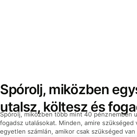
Spórolj, miközben eg
utalsz, költesz és fog
Spórolj, miközben több mint 40 pénznemben ut
fogadsz utalásokat. Minden, amire szükséged 
egyetlen számlán, amikor csak szükséged van 