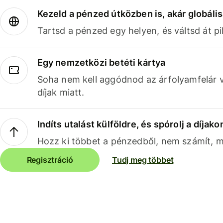
Kezeld a pénzed útközben is, akár globális
Tartsd a pénzed egy helyen, és váltsd át pil
Egy nemzetközi betéti kártya
Soha nem kell aggódnod az árfolyamfelár 
díjak miatt.
Indíts utalást külföldre, és spórolj a díjako
Hozz ki többet a pénzedből, nem számít, me
Regisztráció
Tudj meg többet