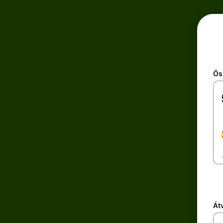
Ös
Átv