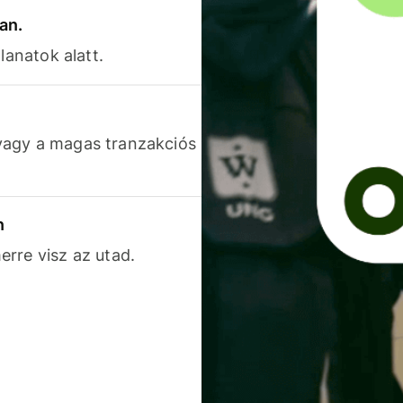
an.
lanatok alatt.
vagy a magas tranzakciós
n
rre visz az utad.