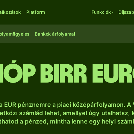
lalkozások
Platform
Funkciók
Díjsza
olyamfigyelés
Bankok árfolyamai
tióp birr eu
sa EUR pénznemre a piaci középárfolyamon. A 
tközi számlád lehet, amellyel úgy utalhatsz, 
thatod a pénzed, mintha lenne egy helyi szám