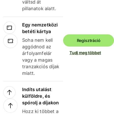
váltsd át
pillanatok alatt.
Egy nemzetközi
betéti kártya
Soha nem kell
Regisztráció
aggódnod az
Tudj meg többet
árfolyamfelár
vagy a magas
tranzakciós díjak
miatt.
Indíts utalást
külföldre, és
spórolj a díjakon
Hozz ki többet a