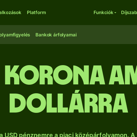
lalkozások
Platform
Funkciók
Díjsza
olyamfigyelés
Bankok árfolyamai
n korona am
dollárra
a USD pénznemre a piaci középárfolyamon. A