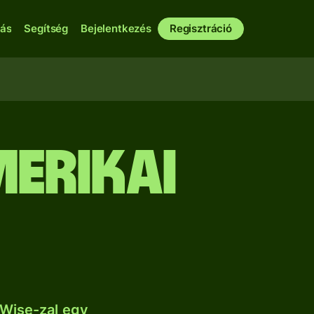
bás
Segítség
Bejelentkezés
Regisztráció
erikai
 Wise-zal egy