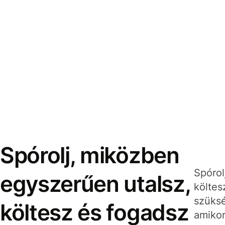
Spórolj, miközben
Spórol
egyszerűen utalsz,
költes
szüksé
költesz és fogadsz
amikor