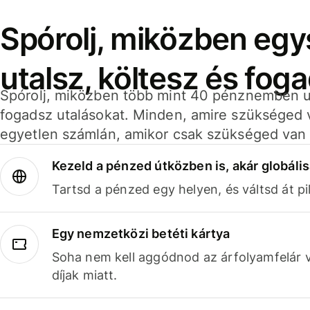
Spórolj, miközben eg
utalsz, költesz és fog
Spórolj, miközben több mint 40 pénznemben ut
fogadsz utalásokat. Minden, amire szükséged 
egyetlen számlán, amikor csak szükséged van 
Kezeld a pénzed útközben is, akár globális
Tartsd a pénzed egy helyen, és váltsd át pil
Egy nemzetközi betéti kártya
Soha nem kell aggódnod az árfolyamfelár 
díjak miatt.