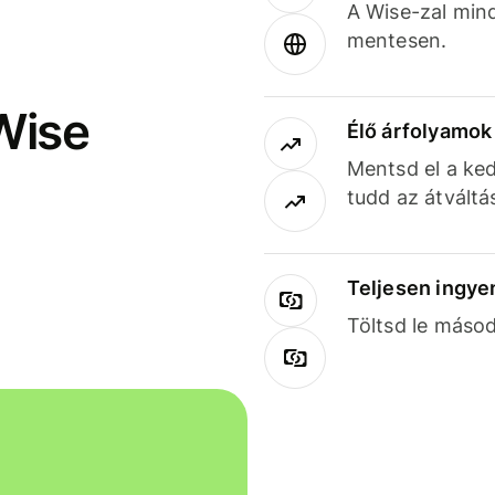
A Wise-zal min
mentesen.
Wise
Élő árfolyamo
Mentsd el a ked
tudd az átváltá
Teljesen ingye
Töltsd le másod