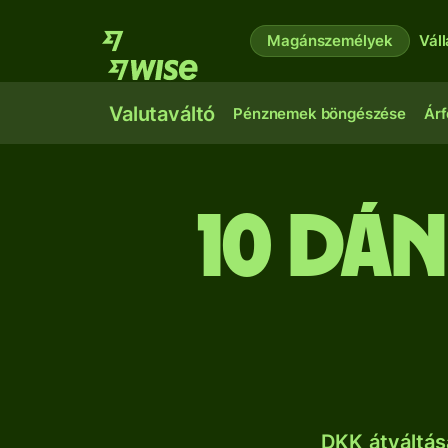
Magánszemélyek
Vál
Valutaváltó
Pénznemek böngészése
Árf
10 dá
DKK átváltás