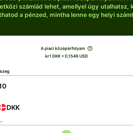
tközi számlád lehet, amellyel úgy utalhatsz, 
thatod a pénzed, mintha lenne egy helyi szám
A piaci középárfolyam
kr1 DKK = 0,1546 USD
szeg
DKK