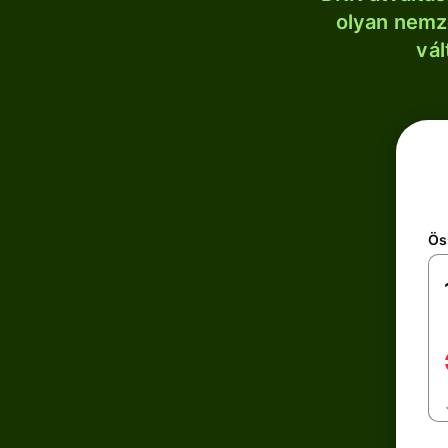
olyan nemze
vál
Ös