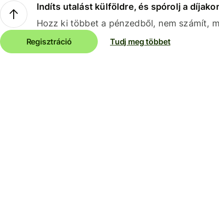
Indíts utalást külföldre, és spórolj a díjako
Hozz ki többet a pénzedből, nem számít, me
Regisztráció
Tudj meg többet