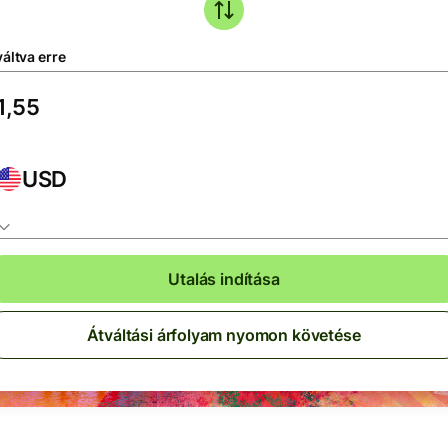
áltva erre
USD
Utalás indítása
Átváltási árfolyam nyomon követése