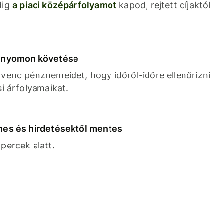
dig
a piaci középárfolyamot
kapod, rejtett díjaktól
k nyomon követése
venc pénznemeidet, hogy időről-időre ellenőrizni
si árfolyamaikat.
nes és hirdetésektől mentes
percek alatt.