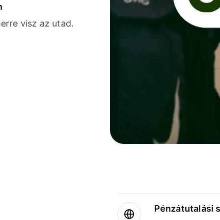
n
rre visz az utad.
Pénzátutalási 