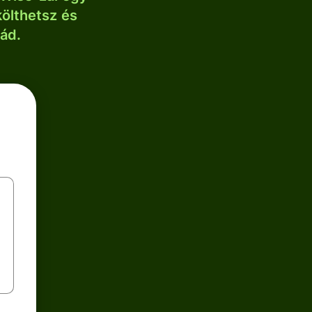
költhetsz és
lád.