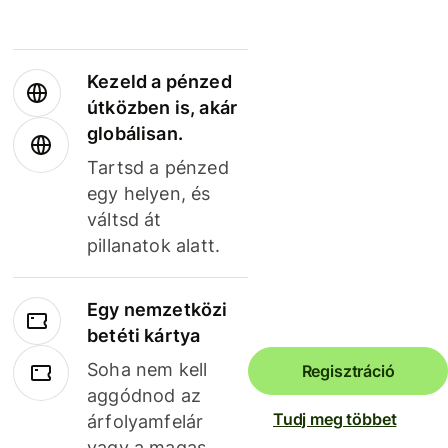
Kezeld a pénzed
útközben is, akár
globálisan.
Tartsd a pénzed
egy helyen, és
váltsd át
pillanatok alatt.
Egy nemzetközi
betéti kártya
Soha nem kell
Regisztráció
aggódnod az
Tudj meg többet
árfolyamfelár
vagy a magas