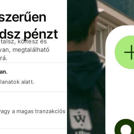
yszerűen
adsz pénzt
alsz, költesz és
van, megtalálható
rá.
an.
lanatok alatt.
vagy a magas tranzakciós