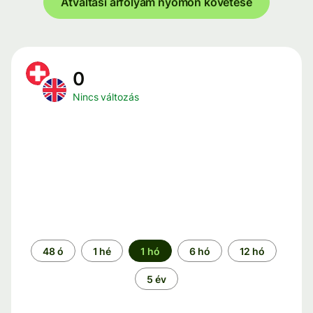
Átváltási árfolyam nyomon követése
0
Nincs változás
Időszak
48 ó
1 hé
1 hó
6 hó
12 hó
5 év