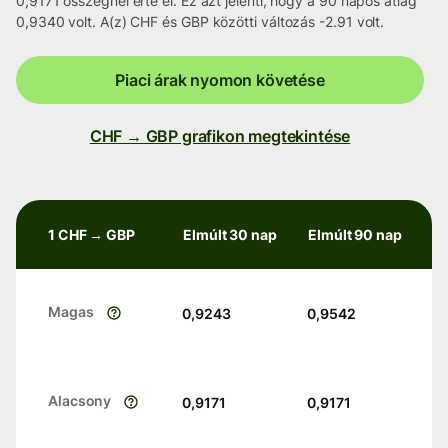
0,9171 összegnél érte el. Ez azt jelenti, hogy a 90 napos átlag
0,9340 volt. A(z) CHF és GBP közötti változás -2.91 volt.
Piaci árak nyomon követése
CHF → GBP grafikon megtekintése
1 CHF → GBP
Elmúlt 30 nap
Elmúlt 90 nap
Magas
0,9243
0,9542
Alacsony
0,9171
0,9171