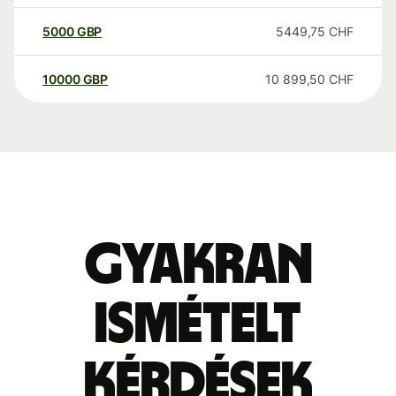
5000
GBP
5449,75
CHF
10000
GBP
10 899,50
CHF
Gyakran
ismételt
kérdések