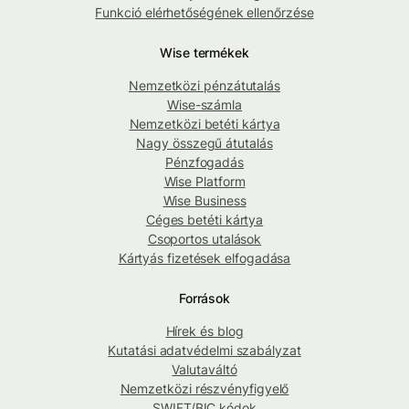
Funkció elérhetőségének ellenőrzése
Wise termékek
Nemzetközi pénzátutalás
Wise-számla
Nemzetközi betéti kártya
Nagy összegű átutalás
Pénzfogadás
Wise Platform
Wise Business
Céges betéti kártya
Csoportos utalások
Kártyás fizetések elfogadása
Források
Hírek és blog
Kutatási adatvédelmi szabályzat
Valutaváltó
Nemzetközi részvényfigyelő
SWIFT/BIC kódok