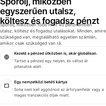
Spórolj, miközben
egyszerűen utalsz,
költesz és fogadsz pénzt
Spórolj, miközben több mint 40 pénznemben
utalsz, költesz és fogadsz utalásokat. Minden, amire
szükséged van, megtalálható egyetlen számlán,
amikor csak szükséged van rá.
Kezeld a pénzed útközben is, akár globálisan.
Tartsd a pénzed egy helyen, és váltsd át
pillanatok alatt.
Egy nemzetközi betéti kártya
Soha nem kell aggódnod az árfolyamfelár vagy a
magas tranzakciós díjak miatt.