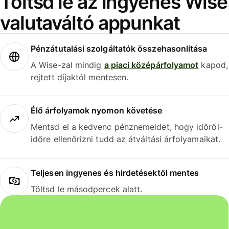
Töltsd le az ingyenes Wise
valutaváltó appunkat
Pénzátutalási szolgáltatók összehasonlítása
A Wise-zal mindig
a piaci középárfolyamot
kapod,
rejtett díjaktól mentesen.
Élő árfolyamok nyomon követése
Mentsd el a kedvenc pénznemeidet, hogy időről-
időre ellenőrizni tudd az átváltási árfolyamaikat.
Teljesen ingyenes és hirdetésektől mentes
Töltsd le másodpercek alatt.