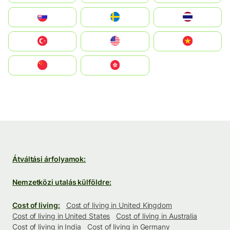
Slovensko
Ruoŧŧa
ไทย
Türkiye
United States
Vietnam
中国
中國香港特別行政區
Átváltási árfolyamok:
Nemzetközi utalás külföldre:
Cost of living:
Cost of living in United Kingdom
Cost of living in United States
Cost of living in Australia
Cost of living in India
Cost of living in Germany