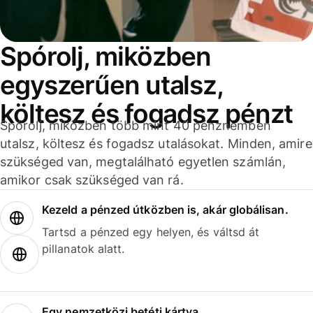
Spórolj, miközben
egyszerűen utalsz,
költesz és fogadsz pénzt
Spórolj, miközben több mint 40 pénznemben
utalsz, költesz és fogadsz utalásokat. Minden, amire
szükséged van, megtalálható egyetlen számlán,
amikor csak szükséged van rá.
Kezeld a pénzed útközben is, akár globálisan.
Tartsd a pénzed egy helyen, és váltsd át
pillanatok alatt.
Egy nemzetközi betéti kártya