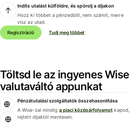
Indíts utalást külföldre, és spórolj a díjakon
Hozz ki többet a pénzedből, nem számít, merre
visz az utad.
Regisztráció
Tudj meg többet
Töltsd le az ingyenes Wise
valutaváltó appunkat
Pénzátutalási szolgáltatók összehasonlítása
A Wise-zal mindig
a piaci középárfolyamot
kapod,
rejtett díjaktól mentesen.