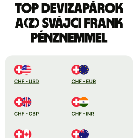
Top devizapárok
a(z) svájci frank
pénznemmel
CHF - USD
CHF - EUR
CHF - GBP
CHF - INR