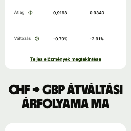
Átlag
0,9198
0,9340
Változás
-0.70
%
-2.91
%
Teljes előzmények megtekintése
CHF → GBP átváltási
árfolyama ma