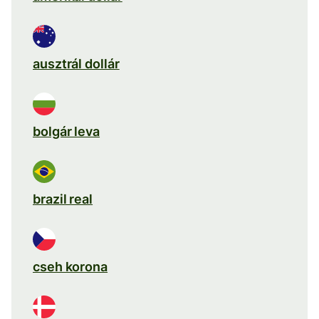
ausztrál dollár
bolgár leva
brazil real
cseh korona