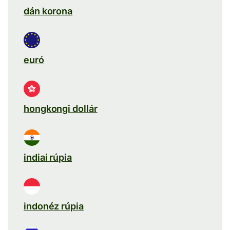
dán korona
euró
hongkongi dollár
indiai rúpia
indonéz rúpia