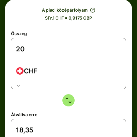
A piaci középárfolyam
SFr.1 CHF = 0,9175 GBP
Összeg
CHF
Átváltva erre