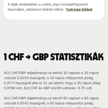
A díjak elrejtéséhez a valódi, piaci középárfolyamot
használjuk, alattomos felárak nélkül.
Tudj meg többet
1 CHF → GBP statisztikák
A(z) CHF/GBP teljesítménye az elmúlt 30 napban a 30 napos
csúcsot 0,9243 összegnél, a 30 napos mélypontot pedig
0,9171 összegnél érte el. Ez azt jelenti, hogy a 30 napos átlag
0,9198 volt. A(z) CHF és GBP közötti változás -0.70 volt.
A(z) CHF/GBP teljesítménye az elmúlt 90 napban a 90 napos
csúcsot 0,9542 összegnél, a 90 napos mélypontot pedig