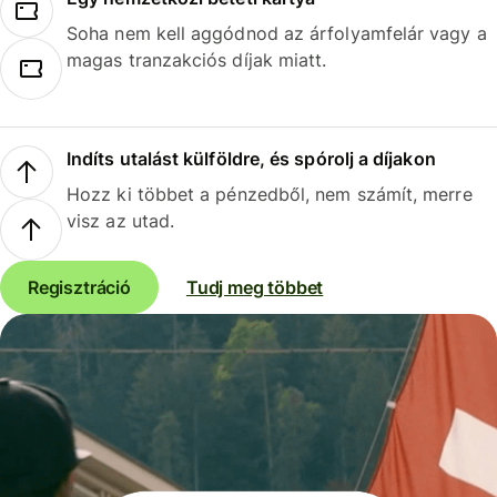
Soha nem kell aggódnod az árfolyamfelár vagy a
magas tranzakciós díjak miatt.
Indíts utalást külföldre, és spórolj a díjakon
Hozz ki többet a pénzedből, nem számít, merre
visz az utad.
Regisztráció
Tudj meg többet