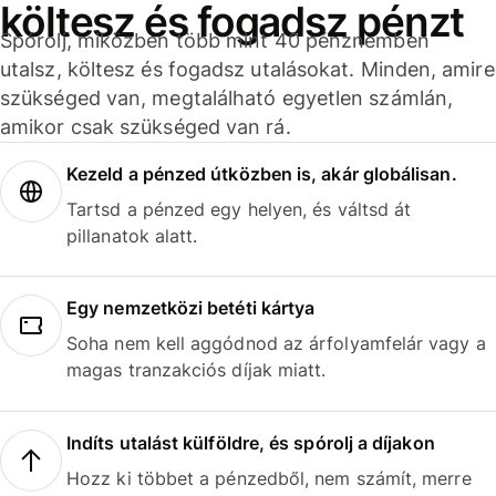
költesz és fogadsz pénzt
Spórolj, miközben több mint 40 pénznemben
utalsz, költesz és fogadsz utalásokat. Minden, amire
szükséged van, megtalálható egyetlen számlán,
amikor csak szükséged van rá.
Kezeld a pénzed útközben is, akár globálisan.
Tartsd a pénzed egy helyen, és váltsd át
pillanatok alatt.
Egy nemzetközi betéti kártya
Soha nem kell aggódnod az árfolyamfelár vagy a
magas tranzakciós díjak miatt.
Indíts utalást külföldre, és spórolj a díjakon
Hozz ki többet a pénzedből, nem számít, merre