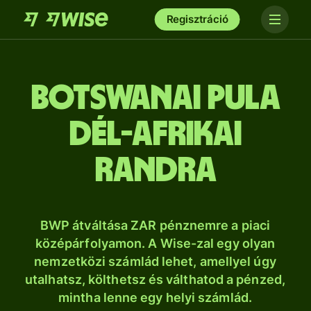
Regisztráció
botswanai pula
dél-afrikai
randra
BWP átváltása ZAR pénznemre a piaci
középárfolyamon. A Wise-zal egy olyan
nemzetközi számlád lehet, amellyel úgy
utalhatsz, költhetsz és válthatod a pénzed,
mintha lenne egy helyi számlád.