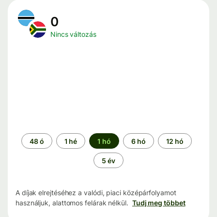
0
Nincs változás
Időszak
48 ó
1 hé
1 hó
6 hó
12 hó
5 év
A díjak elrejtéséhez a valódi, piaci középárfolyamot
használjuk, alattomos felárak nélkül.
Tudj meg többet