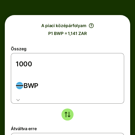
A piaci középárfolyam
P1 BWP = 1,141 ZAR
Összeg
BWP
Átváltva erre