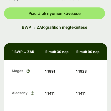
Piaci árak nyomon követése
BWP → ZAR grafikon megtekintése
1 BWP → ZAR
Elmúlt 30 nap
Elmúlt 90 nap
Magas
1,1891
1,1928
Alacsony
1,1411
1,1411