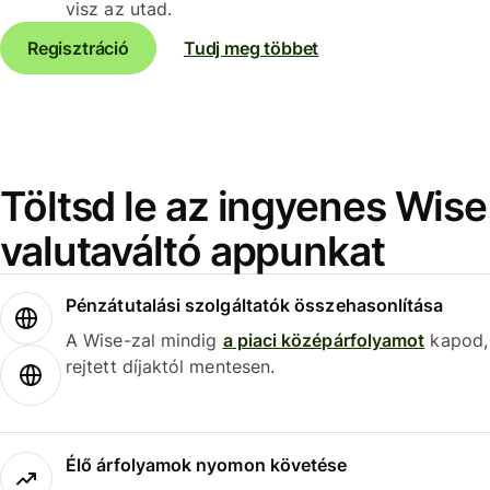
visz az utad.
Regisztráció
Tudj meg többet
Töltsd le az ingyenes Wise
valutaváltó appunkat
Pénzátutalási szolgáltatók összehasonlítása
A Wise-zal mindig
a piaci középárfolyamot
kapod,
rejtett díjaktól mentesen.
Élő árfolyamok nyomon követése