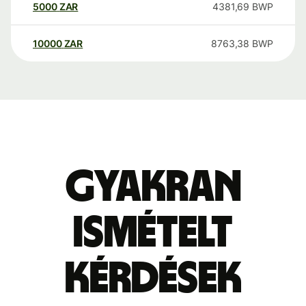
5000
ZAR
4381,69
BWP
10000
ZAR
8763,38
BWP
Gyakran
ismételt
kérdések