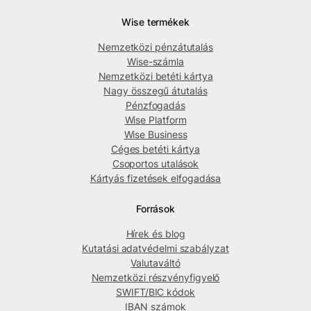
Wise termékek
Nemzetközi pénzátutalás
Wise-számla
Nemzetközi betéti kártya
Nagy összegű átutalás
Pénzfogadás
Wise Platform
Wise Business
Céges betéti kártya
Csoportos utalások
Kártyás fizetések elfogadása
Források
Hírek és blog
Kutatási adatvédelmi szabályzat
Valutaváltó
Nemzetközi részvényfigyelő
SWIFT/BIC kódok
IBAN számok