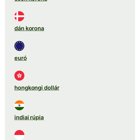
dán korona
euró
hongkongi dollár
indiai rúpia