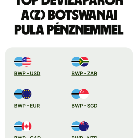
Top devizapárok
a(z) botswanai
pula pénznemmel
BWP - USD
BWP - ZAR
BWP - EUR
BWP - SGD
BWP - CAD
BWP - NZD