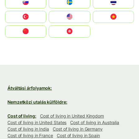
Slovensko
Ruoŧŧa
ไทย
Türkiye
United States
Vietnam
中国
中國香港特別行政區
Átváltási árfolyamok:
Nemzetközi utalás külföldre:
Cost of living:
Cost of living in United Kingdom
Cost of living in United States
Cost of living in Australia
Cost of living in India
Cost of living in Germany
Cost of living in France
Cost of living in Spain