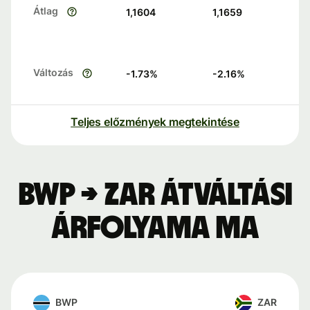
Átlag
1,1604
1,1659
Változás
-1.73
%
-2.16
%
Teljes előzmények megtekintése
BWP → ZAR átváltási
árfolyama ma
BWP
ZAR