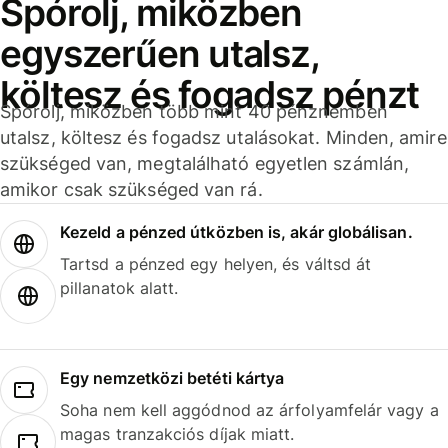
Spórolj, miközben
egyszerűen utalsz,
költesz és fogadsz pénzt
Spórolj, miközben több mint 40 pénznemben
utalsz, költesz és fogadsz utalásokat. Minden, amire
szükséged van, megtalálható egyetlen számlán,
amikor csak szükséged van rá.
Kezeld a pénzed útközben is, akár globálisan.
Tartsd a pénzed egy helyen, és váltsd át
pillanatok alatt.
Egy nemzetközi betéti kártya
Soha nem kell aggódnod az árfolyamfelár vagy a
magas tranzakciós díjak miatt.