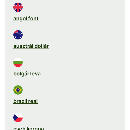
angol font
ausztrál dollár
bolgár leva
brazil real
cseh korona