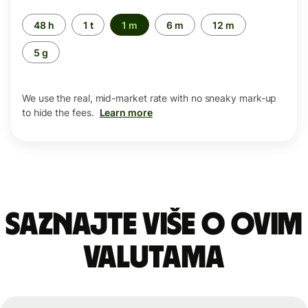
Time
48 h
1 t
1 m
6 m
12 m
period
5 g
We use the real, mid-market rate with no sneaky mark-up
to hide the fees.
Learn more
Saznajte više o ovim
valutama