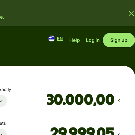
e.
EN
Help
Log in
Sign up
xactly
,00
ets