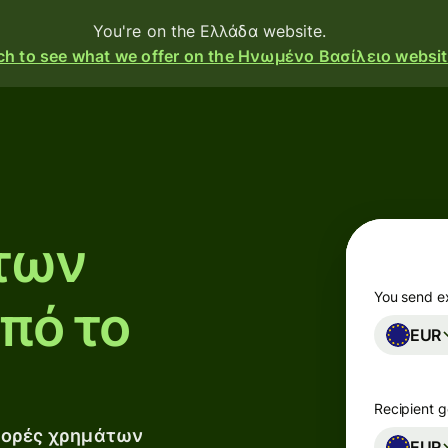
You're on the Ελλάδα website.
ch to see what we offer on the Ηνωμένο Βασίλειο websit
ducts
Send
Receive
των
Issue
cards
You send e
πό το
EUR
Multi-
currency
accounts
Recipient g
φορές χρημάτων
ustries
EUR