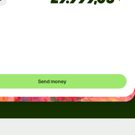
Arrives
Today - in 2 minutes
Total fees
0,95 EUR
Included in EUR you send
Send money