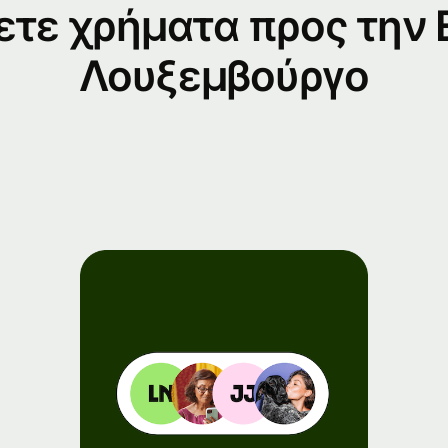
ετε χρήματα προς την
nts
Λουξεμβούργο
ister
 Wise
nect
elopers
lore API
umentation