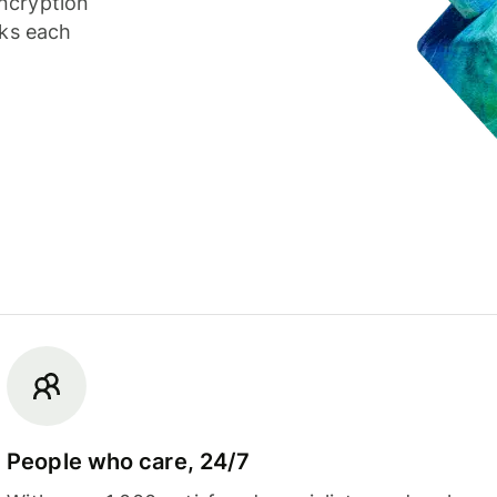
ncryption
cks each
People who care, 24/7