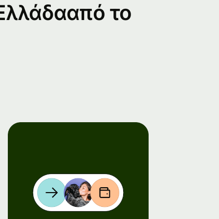
 Ελλάδααπό το