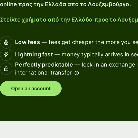
card
with
online προς την Ελλάδα από το Λουξεμβούργο.
Explore
Wise
Earn
Assets
Ban
Στείλτε χρήματα από την Ελλάδα προς το Λουξεμ
returns
Europe
fin
with
ins
Wise
Manage
Low fees
— fees get cheaper the more you s
Assets
team
Edu
Europe
finances
Lightning fast
— money typically arrives in s
pla
Perfectly predictable
— lock in an exchange r
Connect
Mar
Pricing
international transfer
accounting
Sp
software
ma
Open an account
Personal
pricing
Resources
Tra
pla
Explore API
Wor
integrations
pla