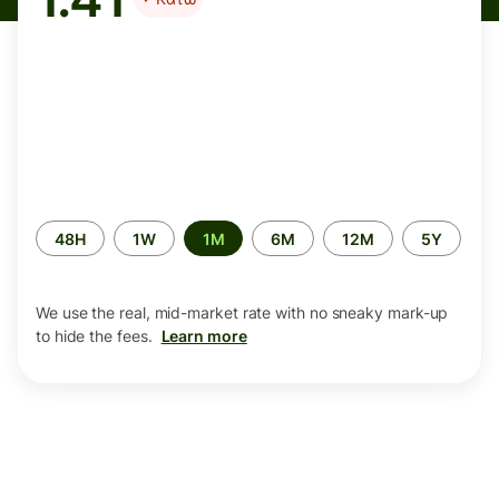
Time
48H
1W
1M
6M
12M
5Y
period
We use the real, mid-market rate with no sneaky mark-up
to hide the fees.
Learn more