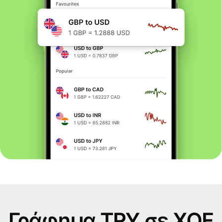
Γράφημα TRY σε XOF