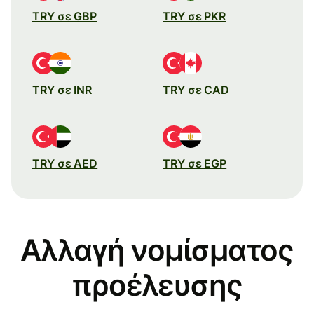
TRY σε GBP
TRY σε PKR
TRY σε INR
TRY σε CAD
TRY σε AED
TRY σε EGP
Αλλαγή νομίσματος
προέλευσης