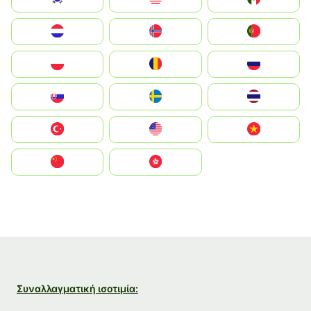
Nederland
Norge
Portugal
Polska
România
Россия
Slovensko
Ruoŧŧa
ไทย
Türkiye
United States
Vietnam
中国
中國香港特別行政區
Συναλλαγματική ισοτιμία: