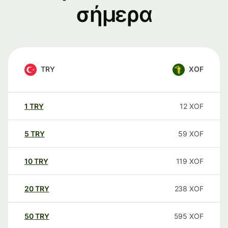
σήμερα
TRY
XOF
1
TRY
12
XOF
5
TRY
59
XOF
10
TRY
119
XOF
20
TRY
238
XOF
50
TRY
595
XOF