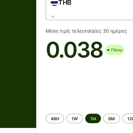
THB
Μέση τιμή:
τελευταία/ες 30 ημέρες
0.038
Πάνω
Time
48H
1W
1M
6M
1
period