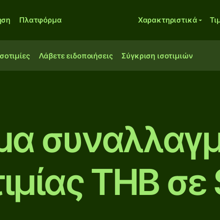
ηση
Πλατφόρμα
Χαρακτηριστικά
Τι
ισοτιμίες
Λάβετε ειδοποιήσεις
Σύγκριση ισοτιμιών
μα συναλλαγμ
τιμίας THB σε