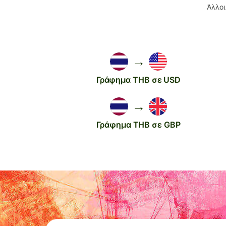
Άλλοι
→
Γράφημα THB σε USD
→
Γράφημα THB σε GBP