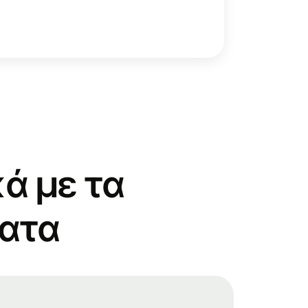
ά με τα
ματα