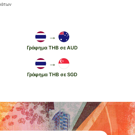
σμάτων
→
Γράφημα THB σε AUD
→
Γράφημα THB σε SGD