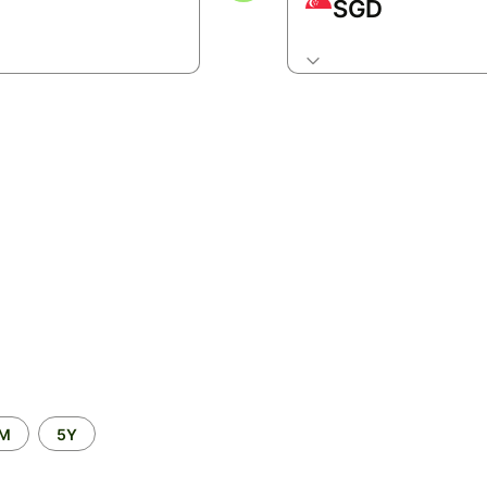
SGD
2M
5Y