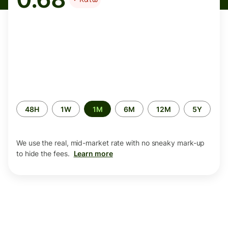
Time
48H
1W
1M
6M
12M
5Y
period
We use the real, mid-market rate with no sneaky mark-up
to hide the fees.
Learn more