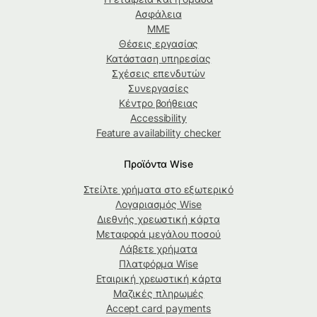
Ασφάλεια
ΜΜΕ
Θέσεις εργασίας
Κατάσταση υπηρεσίας
Σχέσεις επενδυτών
Συνεργασίες
Κέντρο βοήθειας
Accessibility
Feature availability checker
Προϊόντα Wise
Στείλτε χρήματα στο εξωτερικό
Λογαριασμός Wise
Διεθνής χρεωστική κάρτα
Μεταφορά μεγάλου ποσού
Λάβετε χρήματα
Πλατφόρμα Wise
Εταιρική χρεωστική κάρτα
Μαζικές πληρωμές
Accept card payments