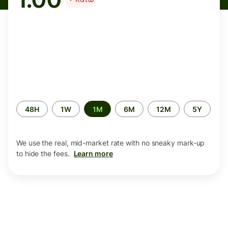
Time
48H
1W
1M
6M
12M
5Y
period
We use the real, mid-market rate with no sneaky mark-up
to hide the fees.
Learn more