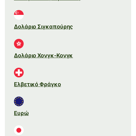
Δολάριο Σιγκαπούρης
Δολάριο Χονγκ-Κονγκ
Ελβετικό Φράγκο
Ευρώ