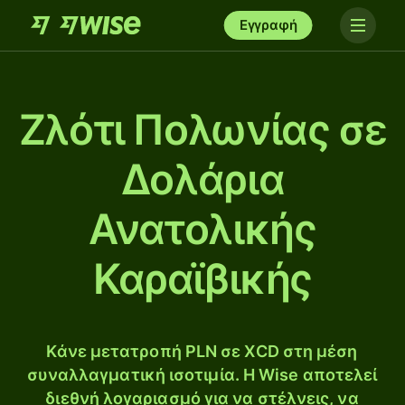
Εγγραφή
Ζλότι Πολωνίας σε
Δολάρια
Ανατολικής
Καραϊβικής
Κάνε μετατροπή PLN σε XCD στη μέση
συναλλαγματική ισοτιμία. Η Wise αποτελεί
διεθνή λογαριασμό για να στέλνεις, να