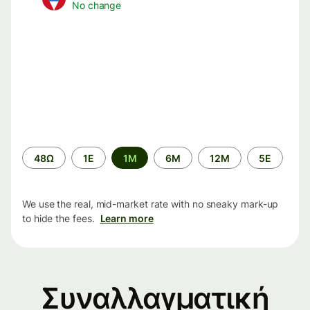
No change
Time
48Ω
1Ε
1M
6M
12M
5Ε
period
We use the real, mid-market rate with no sneaky mark-up
to hide the fees.
Learn more
Συναλλαγματική