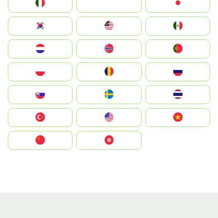
Italia
JA
Japan
South Korea
Malay
Mexico
Nederland
Norge
Portugal
Polska
România
Россия
Slovensko
Ruoŧŧa
ไทย
Türkiye
United States
Vietnam
中国
中國香港特別行政區