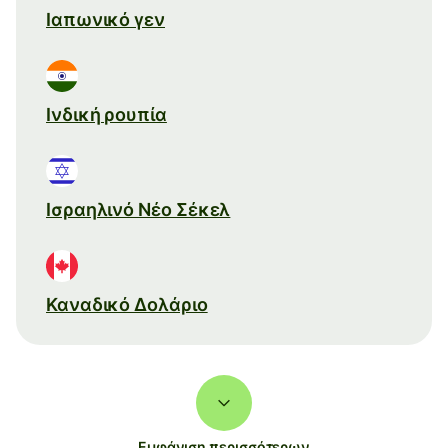
Ιαπωνικό γεν
Ινδική ρουπία
Ισραηλινό Νέο Σέκελ
Καναδικό Δολάριο
Εμφάνιση περισσότερων