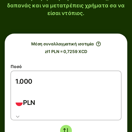
δαπανάς και να μετατρέπεις χρήματα σα να
είσαι ντόπιος.
Μέση συναλλαγματική ισοτιμία
zł1 PLN = 0,7259 XCD
Ποσό
PLN