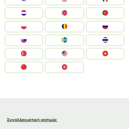
Nederland
Norge
Portugal
Polska
România
Россия
Slovensko
Ruoŧŧa
ไทย
Türkiye
United States
Vietnam
中国
中國香港特別行政區
Συναλλαγματική ισοτιμία: