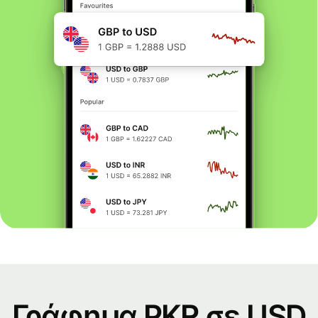
Γράφημα PKR σε USD