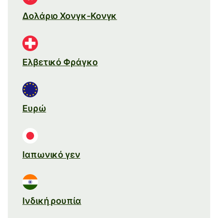
Δολάριο Χονγκ-Κονγκ
Ελβετικό Φράγκο
Ευρώ
Ιαπωνικό γεν
Ινδική ρουπία