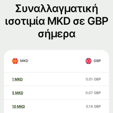
Συναλλαγματική
ισοτιμία MKD σε GBP
σήμερα
MKD
GBP
1
MKD
0.01
GBP
5
MKD
0.07
GBP
10
MKD
0.14
GBP