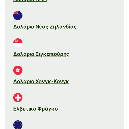
Δολάριο Νέας Ζηλανδίας
Δολάριο Σιγκαπούρης
Δολάριο Χονγκ-Κονγκ
Ελβετικό Φράγκο