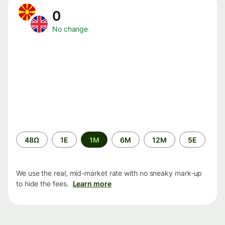
0
No change
Time
48Ω
1Ε
1M
6M
12M
5Ε
period
We use the real, mid-market rate with no sneaky mark-up
to hide the fees.
Learn more