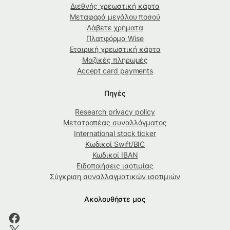
Διεθνής χρεωστική κάρτα
Μεταφορά μεγάλου ποσού
Λάβετε χρήματα
Πλατφόρμα Wise
Εταιρική χρεωστική κάρτα
Μαζικές πληρωμές
Accept card payments
Πηγές
Research privacy policy
Μετατροπέας συναλλάγματος
International stock ticker
Κωδικοί Swift/BIC
Κωδικοί IBAN
Ειδοποιήσεις ισοτιμίας
Σύγκριση συναλλαγματικών ισοτιμιών
Ακολουθήστε μας