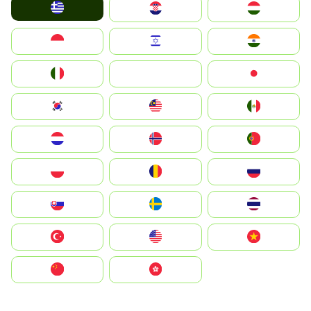
Greece
Hrvatska
Magyarország
Indonesia
Israel
India
Italia
JA
Japan
South Korea
Malay
Mexico
Nederland
Norge
Portugal
Polska
România
Россия
Slovensko
Ruoŧŧa
ไทย
Türkiye
United States
Vietnam
中国
中國香港特別行政區