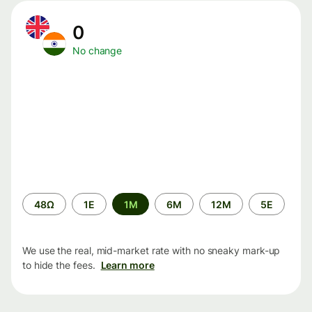
0
No change
Time
48Ω
1Ε
1M
6M
12M
5Ε
period
We use the real, mid-market rate with no sneaky mark-up
to hide the fees.
Learn more