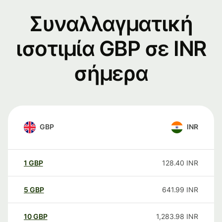
Συναλλαγματική
ισοτιμία GBP σε INR
σήμερα
GBP
INR
1
GBP
128.40
INR
5
GBP
641.99
INR
10
GBP
1,283.98
INR