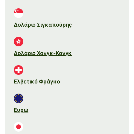
Δολάριο Σιγκαπούρης
Δολάριο Χονγκ-Κονγκ
Ελβετικό Φράγκο
Ευρώ