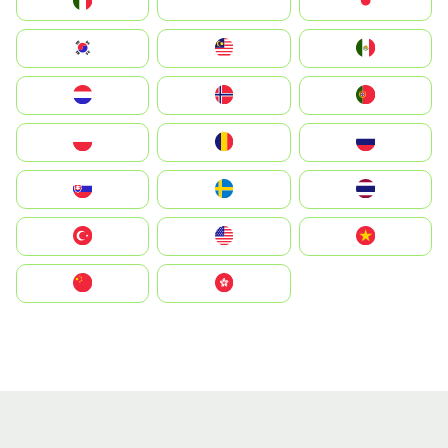
Italia
JA
Japan
South Korea
Malay
Mexico
Nederland
Norge
Portugal
Polska
România
Россия
Slovensko
Ruoŧŧa
ไทย
Türkiye
United States
Vietnam
中国
中國香港特別行政區