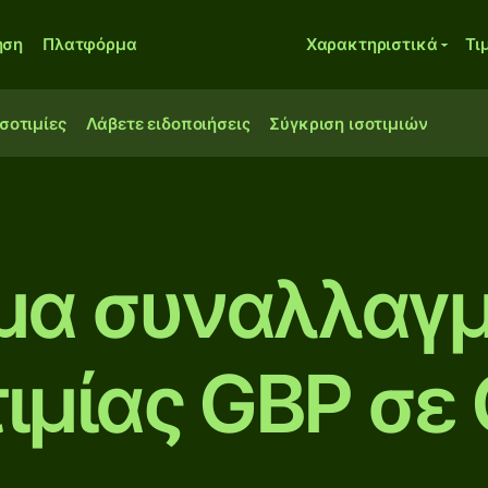
ηση
Πλατφόρμα
Χαρακτηριστικά
Τι
ισοτιμίες
Λάβετε ειδοποιήσεις
Σύγκριση ισοτιμιών
μα συναλλαγμ
τιμίας GBP σε