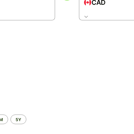
CAD
2M
5Y