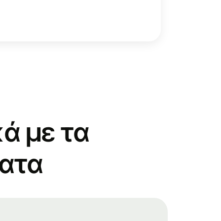
ά με τα
ματα