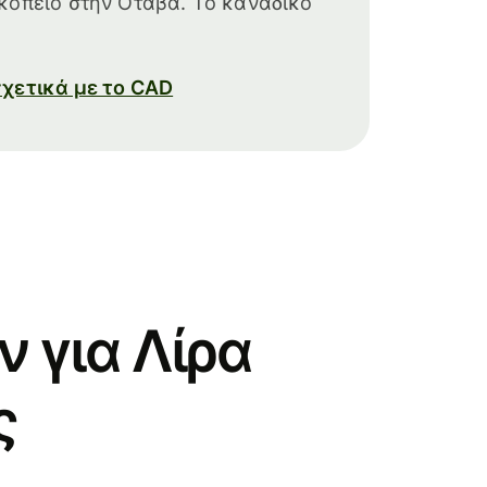
κοπείο στην Οτάβα. Το καναδικό
χετικά με το CAD
 για Λίρα
ς