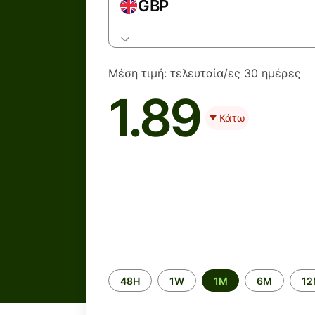
GBP
Μέση τιμή:
τελευταία/ες 30 ημέρες
1.89
Κάτω
Time
48H
1W
1M
6M
1
period