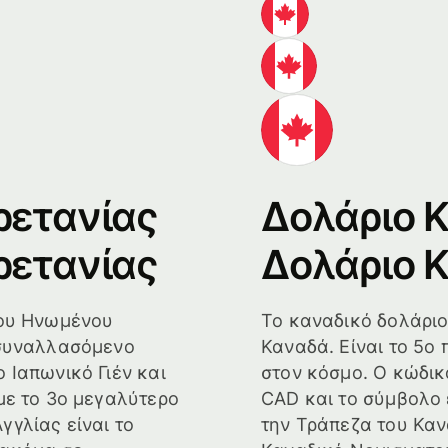
ρετανίας
Δολάριο 
ρετανίας
Δολάριο 
του Ηνωμένου
Το καναδικό δολάριο
ά συναλλασόμενο
Καναδά. Είναι το 5ο 
ο Ιαπωνικό Γιέν και
στον κόσμο. Ο κώδικ
 με το 3ο μεγαλύτερο
CAD και το σύμβολο ε
γγλίας είναι το
την Τράπεζα του Καν