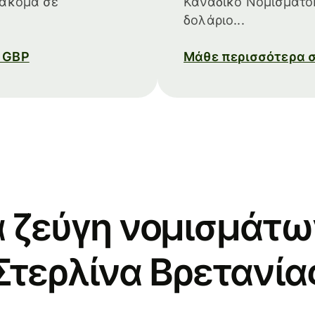
 ακόμα σε
Καναδικό Νομισματο
δολάριο...
ο GBP
Μάθε περισσότερα σ
 ζεύγη νομισμάτων
Στερλίνα Βρετανία