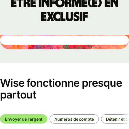
être informé(e) en
exclusif
Wise fonctionne presque
partout
Envoyer de l'argent
Numéros de compte
Détenir et c