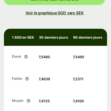
Voir le graphique SGD vers SEK
1 SGD en SEK
30 derniers jours
90 derniers jours
Élevé
7,5495
7,5495
Faible
7,4039
7,2371
Moyen
7,4725
7,4100