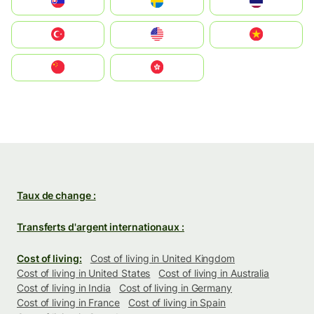
Slovensko
Ruoŧŧa
ไทย
Türkiye
United States
Vietnam
中国
中國香港特別行政區
Taux de change :
Transferts d'argent internationaux :
Cost of living:
Cost of living in United Kingdom
Cost of living in United States
Cost of living in Australia
Cost of living in India
Cost of living in Germany
Cost of living in France
Cost of living in Spain