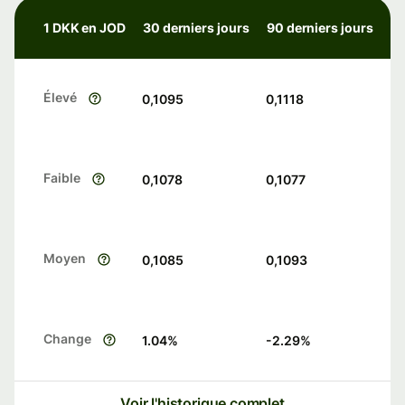
1 DKK en JOD
30 derniers jours
90 derniers jours
Élevé
0,1095
0,1118
Faible
0,1078
0,1077
Moyen
0,1085
0,1093
Change
1.04
%
-2.29
%
Voir l'historique complet