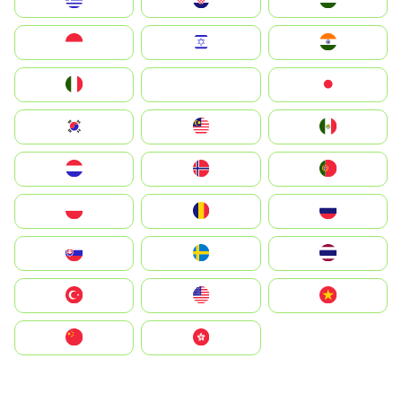
Greece
Hrvatska
Magyarország
Indonesia
Israel
India
Italia
JA
Japan
South Korea
Malay
Mexico
Nederland
Norge
Portugal
Polska
România
Россия
Slovensko
Ruoŧŧa
ไทย
Türkiye
United States
Vietnam
中国
中國香港特別行政區