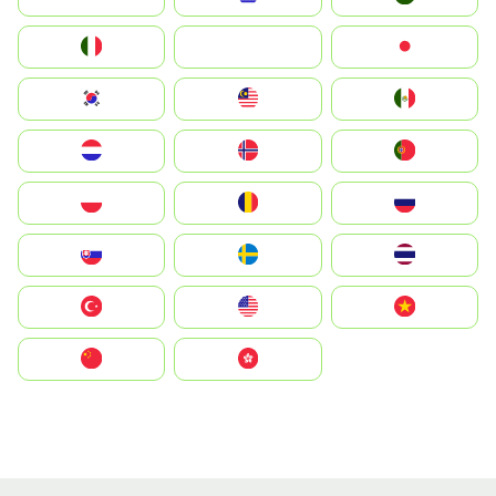
Italia
JA
Japan
South Korea
Malay
Mexico
Nederland
Norge
Portugal
Polska
România
Россия
Slovensko
Ruoŧŧa
ไทย
Türkiye
United States
Vietnam
中国
中國香港特別行政區