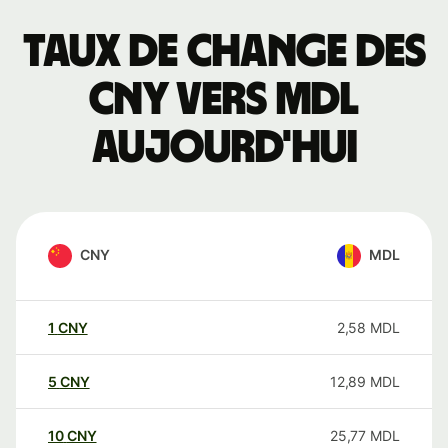
Taux de change des
CNY vers MDL
aujourd'hui
CNY
MDL
1
CNY
2,58
MDL
5
CNY
12,89
MDL
10
CNY
25,77
MDL