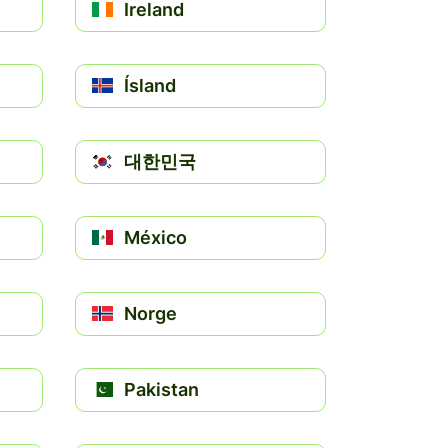
Ireland
Ísland
대한민국
México
Norge
Pakistan