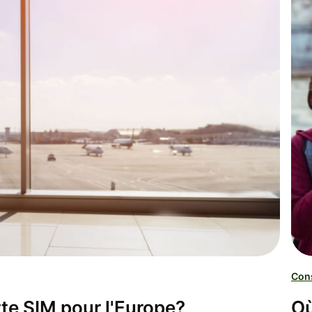
Cons
rte SIM pour l'Europe?
Où