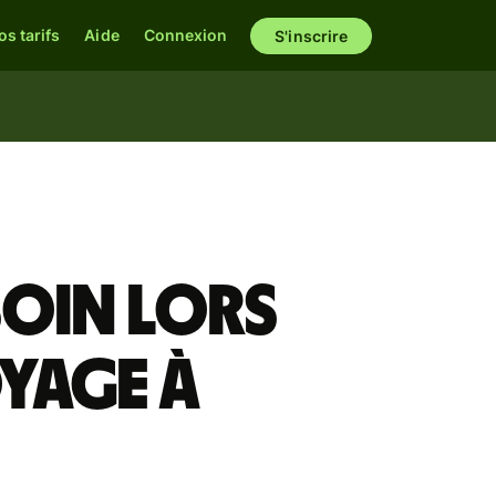
os tarifs
Aide
Connexion
S'inscrire
soin lors
oyage à