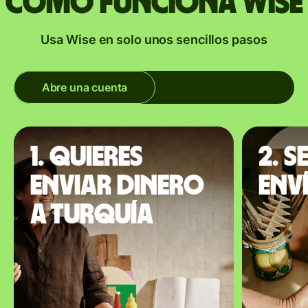
Cómo funciona Wise
Usa Wise en solo unos sencillos pasos
Abre una cuenta
1. Quieres
2. S
enviar dinero
env
a Turquía