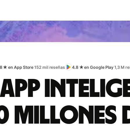
.8 ★ en App Store
152 mil reseñas
4.8 ★ en Google Play
1,3 M r
app intelig
0 millones 