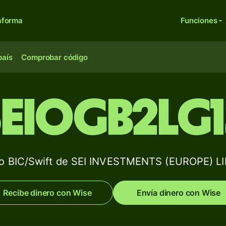
aforma
Funciones
país
Comprobar código
SEIOGB2LG1
o BIC/Swift de SEI INVESTMENTS (EUROPE) L
Recibe dinero con Wise
Envía dinero con Wise