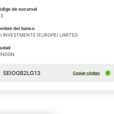
digo de sucursal
13
mbre del banco
EI INVESTMENTS (EUROPE) LIMITED
iudad
ONDON
SEIOGB2LG13
Copiar código