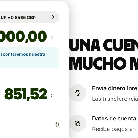
rantizado durante 84 h
1 EUR = 0,8565 GBP
rantizado durante 84 h
,00
Una cuen
scontaremos nuestra
mucho 
Envía dinero int
Las transferenci
Datos de cuenta 
Recibe pagos en m