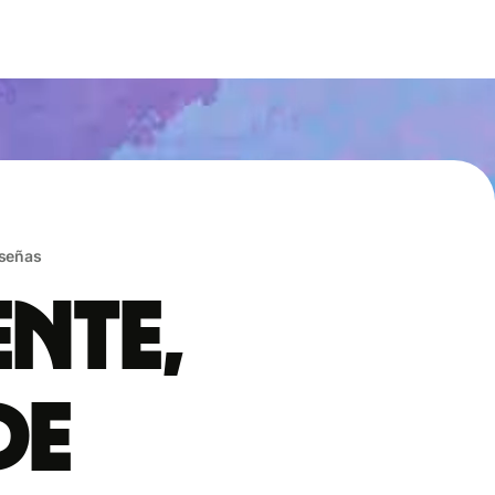
eseñas
ente,
de