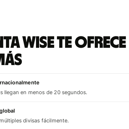
ta Wise te ofrece
más
ernacionalmente
as llegan en menos de 20 segundos.
global
últiples divisas fácilmente.