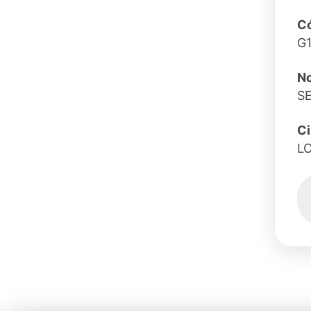
Có
G
No
S
C
L