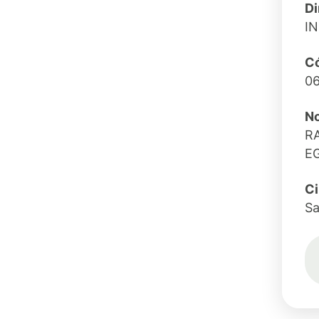
Di
I
Có
0
No
R
E
C
Sa