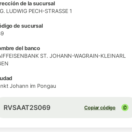
rección de la sucursal
NG. LUDWIG PECH-STRASSE 1
digo de sucursal
69
mbre del banco
AIFFEISENBANK ST. JOHANN-WAGRAIN-KLEINARL
GEN
iudad
nkt Johann im Pongau
RVSAAT2S069
Copiar código