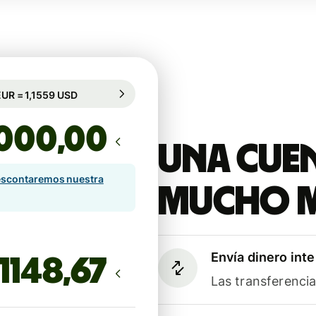
rantizado durante 88 h
1 EUR = 1,1559 USD
rantizado durante 88 h
,00
Una cuen
scontaremos nuestra
mucho 
Envía dinero int
Las transferenci