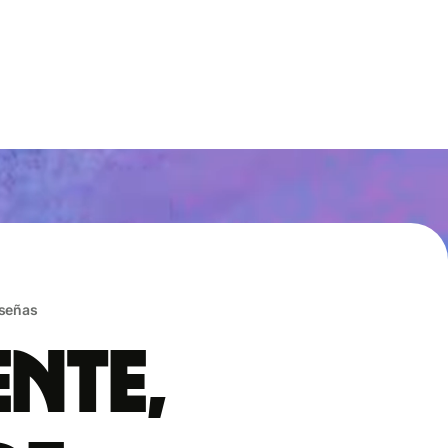
eseñas
ente,