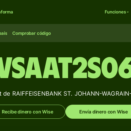
aforma
Funciones
país
Comprobar código
VSAAT2S0
ift de RAIFFEISENBANK ST. JOHANN-WAGRAIN
Recibe dinero con Wise
Envía dinero con Wise