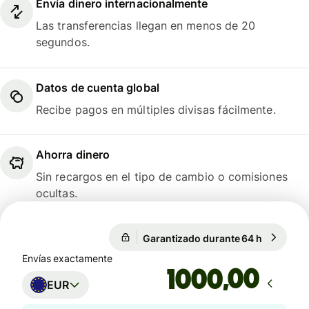
Envía dinero internacionalmente
Las transferencias llegan en menos de 20
segundos.
Datos de cuenta global
Recibe pagos en múltiples divisas fácilmente.
Ahorra dinero
Sin recargos en el tipo de cambio o comisiones
ocultas.
Garantizado durante 64 h
1 EUR = 1
Garantizado durante 64 h
Envías exactamente
,00
EUR