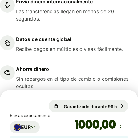
Envía dinero internacionalmente
Las transferencias llegan en menos de 20
segundos.
Datos de cuenta global
Recibe pagos en múltiples divisas fácilmente.
Ahorra dinero
Sin recargos en el tipo de cambio o comisiones
ocultas.
Garantizado durante 98 h
1 EUR = 1
Garantizado durante 98 h
Envías exactamente
,00
EUR